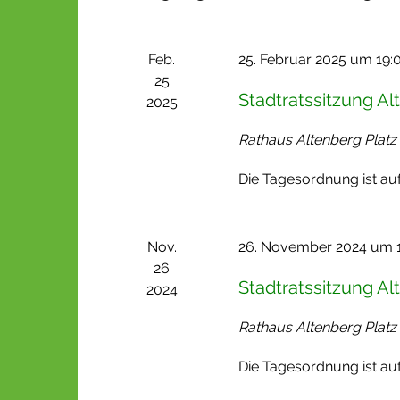
s
t
ä
s
h
u
Feb.
25. Februar 2025 um 19:
e
l
n
25
l
e
Stadtratssitzung Al
2025
g
w
n
e
o
Rathaus Altenberg
Platz
.
n
r
Die Tagesordnung ist auf
t
S
e
u
i
Nov.
26. November 2024 um 
c
n
26
h
Stadtratssitzung Al
g
2024
e
e
Rathaus Altenberg
Platz
u
b
e
Die Tagesordnung ist auf
n
n