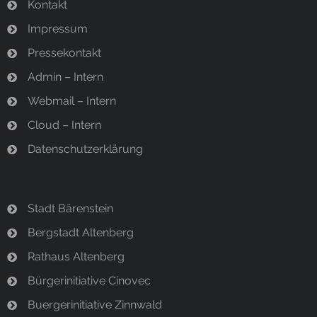
n
Kontakt
i
n
g
Impressum
s
a
Pressekontakt
i
t
Admin – Intern
c
i
Webmail – Intern
h
o
Cloud – Intern
t
n
Datenschutzerklärung
e
n
,
Stadt Bärenstein
N
Bergstadt Altenberg
a
Rathaus Altenberg
v
Bürgerinitiative Cinovec
i
Buergerinitiative Zinnwald