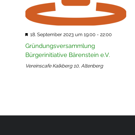
u
n
.
g
n
A
g
n
e
H
18. September 2023 um 19:00
-
22:00
s
n
e
Gründungsversammlung
i
r
S
Bürgerinitiative Bärenstein e.V.
c
v
u
h
Vereinscafe
Kalkberg 10, Altenberg
o
c
t
r
h
e
g
e
n
e
u
-
h
N
o
n
b
a
d
e
v
A