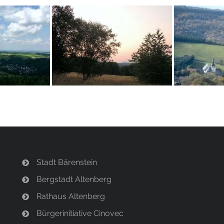
Stadt Bärenstein
Bergstadt Altenberg
Rathaus Altenberg
Bürgerinitiative Cinovec