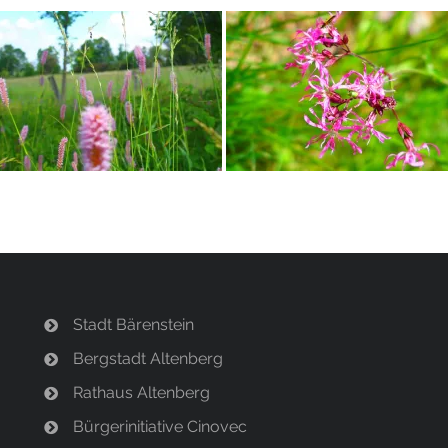
Stadt Bärenstein
Bergstadt Altenberg
Rathaus Altenberg
Bürgerinitiative Cinovec