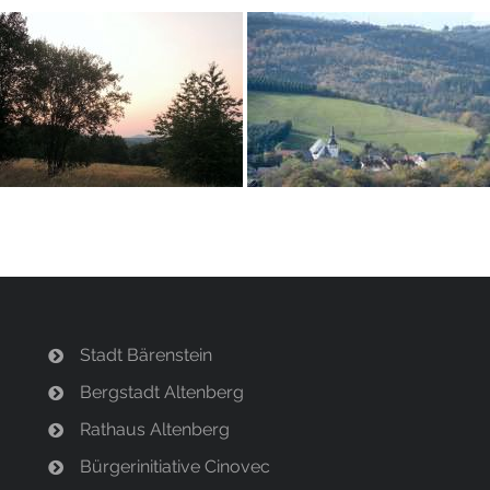
Stadt Bärenstein
Bergstadt Altenberg
Rathaus Altenberg
Bürgerinitiative Cinovec