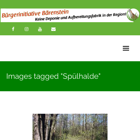
Startseite
Images tagged "Spülhalde"
News
Übersichtskarte
Über uns
Publikationen
Impressionen