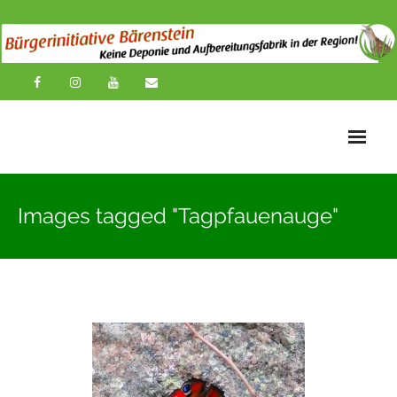
Startseite
Images tagged "Tagpfauenauge"
News
Übersichtskarte
Über uns
Publikationen
Impressionen