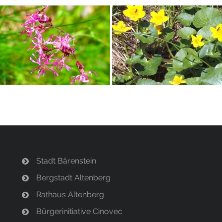
Stadt Bärenstein
Bergstadt Altenberg
Rathaus Altenberg
Bürgerinitiative Cinovec