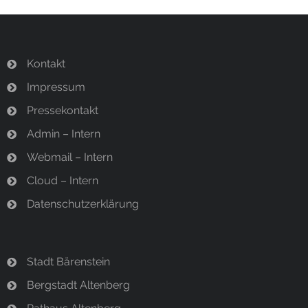
n
Termine
w
e
Newsletter
Kontakt
i
s
Impressum
Pressekontakt
Admin – Intern
Webmail – Intern
Cloud – Intern
Datenschutzerklärung
Stadt Bärenstein
Bergstadt Altenberg