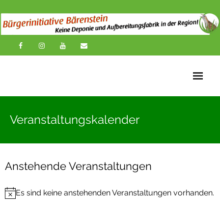
Startseite
Veranstaltungskalender
News
Übersichtskarte
Anstehende Veranstaltungen
Über uns
Es sind keine anstehenden Veranstaltungen vorhanden.
Publikationen
H
i
Impressionen