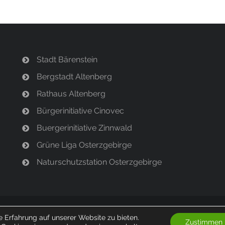
Stadt Bärenstein
Bergstadt Altenberg
Rathaus Altenberg
Bürgerinitiative Cinovec
Buergerinitiative Zinnwald
Grüne Liga Osterzgebirge
Naturschutzstation Osterzgebirge
 Erfahrung auf unserer Website zu bieten.
Zustimmen