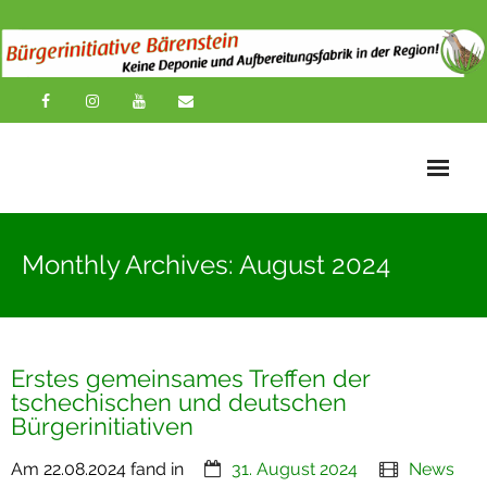
Startseite
Monthly Archives: August 2024
News
Übersichtskarte
Erstes gemeinsames Treffen der
Über uns
tschechischen und deutschen
Bürgerinitiativen
Publikationen
Am 22.08.2024 fand in
31. August 2024
News
Impressionen