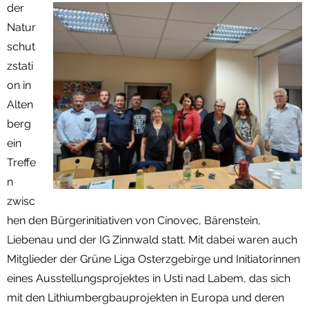
der
Termine
Natur
schut
Newsletter
zstati
on in
Alten
berg
ein
Treffe
n
zwisc
hen den Bürgerinitiativen von Cínovec, Bärenstein,
Liebenau und der IG Zinnwald statt. Mit dabei waren auch
Mitglieder der Grüne Liga Osterzgebirge und Initiatorinnen
eines Ausstellungsprojektes in Usti nad Labem, das sich
mit den Lithiumbergbauprojekten in Europa und deren