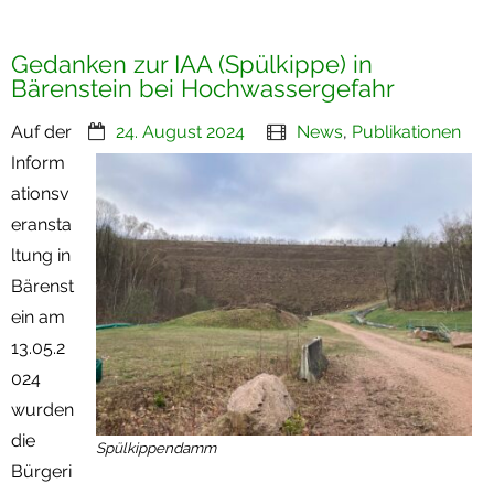
Gedanken zur IAA (Spülkippe) in
Bärenstein bei Hochwassergefahr
Auf der
24. August 2024
News
,
Publikationen
Inform
ationsv
eransta
ltung in
Bärenst
ein am
13.05.2
024
wurden
die
Spülkippendamm
Bürgeri