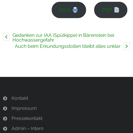
Print
PDF
Gedanken zur IAA (Spülkippe) in Bärenstein bei
Hochwassergefahr
Auch beim Erkundungsstollen bleibt alles unklar
Kontakt
Impressum
Pressekontakt
Admin – Intern