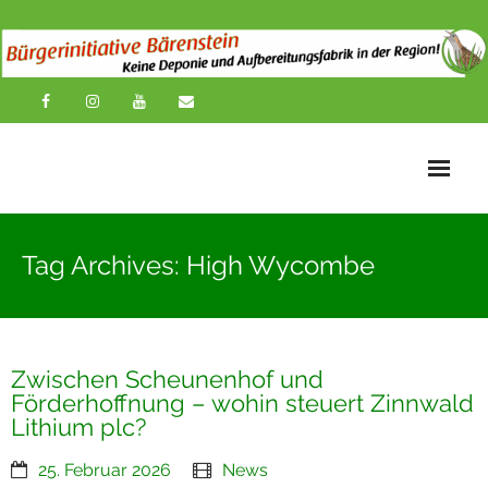
Startseite
Tag Archives: High Wycombe
News
Übersichtskarte
Zwischen Scheunenhof und
Über uns
Förderhoffnung – wohin steuert Zinnwald
Lithium plc?
Publikationen
25. Februar 2026
News
Impressionen