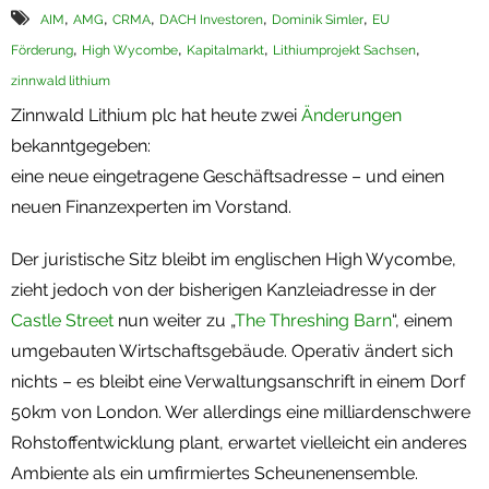
,
,
,
,
,
AIM
AMG
CRMA
DACH Investoren
Dominik Simler
EU
Termine
,
,
,
,
Förderung
High Wycombe
Kapitalmarkt
Lithiumprojekt Sachsen
zinnwald lithium
Newsletter
Zinnwald Lithium plc hat heute zwei
Änderungen
bekanntgegeben:
eine neue eingetragene Geschäftsadresse – und einen
neuen Finanzexperten im Vorstand.
Der juristische Sitz bleibt im englischen High Wycombe,
zieht jedoch von der bisherigen Kanzleiadresse in der
Castle Street
nun weiter zu „
The Threshing Barn
“, einem
umgebauten Wirtschaftsgebäude. Operativ ändert sich
nichts – es bleibt eine Verwaltungsanschrift in einem Dorf
50km von London. Wer allerdings eine milliardenschwere
Rohstoffentwicklung plant, erwartet vielleicht ein anderes
Ambiente als ein umfirmiertes Scheunenensemble.