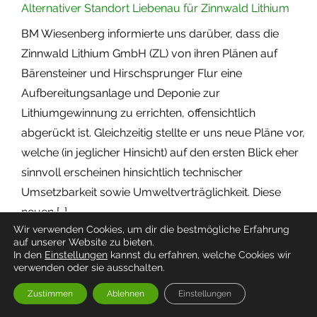
Alternativer Standort Liebenau für Zinnwald Lithium
BM Wiesenberg informierte uns darüber, dass die
Zinnwald Lithium GmbH (ZL) von ihren Plänen auf
Bärensteiner und Hirschsprunger Flur eine
Aufbereitungsanlage und Deponie zur
Lithiumgewinnung zu errichten, offensichtlich
abgerückt ist. Gleichzeitig stellte er uns neue Pläne vor,
welche (in jeglicher Hinsicht) auf den ersten Blick eher
sinnvoll erscheinen hinsichtlich technischer
Umsetzbarkeit sowie Umweltverträglichkeit. Diese
neuen […]
Wir verwenden Cookies, um dir die bestmögliche Erfahrung
weiter lesen
auf unserer Website zu bieten.
In den
Einstellungen
kannst du erfahren, welche Cookies wir
Zinnwald Lithium GmbH veröffentlicht MRE
verwenden oder sie ausschalten.
Nach der Bohrkampagne in Zinnwald 2022/2023 hat
Zustimmen
Ablehnen
Einstellungen
die Zinnwald Lithium PLC am 21.2.2024 ihre neue MRE