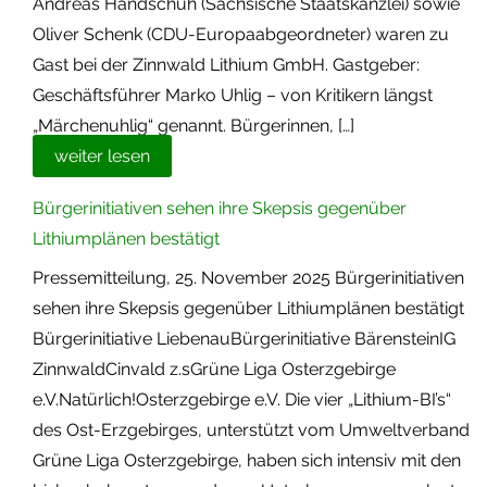
Andreas Handschuh (Sächsische Staatskanzlei) sowie
Oliver Schenk (CDU-Europaabgeordneter) waren zu
Gast bei der Zinnwald Lithium GmbH. Gastgeber:
Geschäftsführer Marko Uhlig – von Kritikern längst
„Märchenuhlig“ genannt. Bürgerinnen, […]
weiter lesen
Bürgerinitiativen sehen ihre Skepsis gegenüber
Lithiumplänen bestätigt
Pressemitteilung, 25. November 2025 Bürgerinitiativen
sehen ihre Skepsis gegenüber Lithiumplänen bestätigt
Bürgerinitiative LiebenauBürgerinitiative BärensteinIG
ZinnwaldCinvald z.sGrüne Liga Osterzgebirge
e.V.Natürlich!Osterzgebirge e.V. Die vier „Lithium-BI’s“
des Ost-Erzgebirges, unterstützt vom Umweltverband
Grüne Liga Osterzgebirge, haben sich intensiv mit den