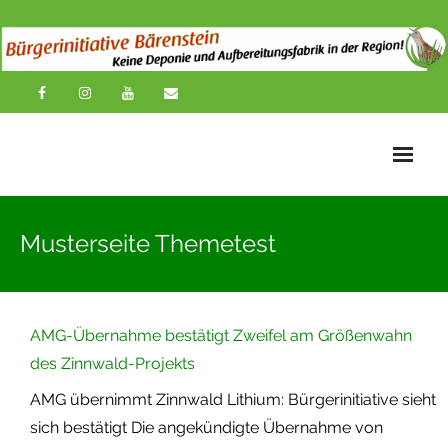
Startseite
Musterseite Themetest
News
Übersichtskarte
AMG-Übernahme bestätigt Zweifel am Größenwahn
Über uns
des Zinnwald-Projekts
Publikationen
AMG übernimmt Zinnwald Lithium: Bürgerinitiative sieht
sich bestätigt Die angekündigte Übernahme von
Impressionen