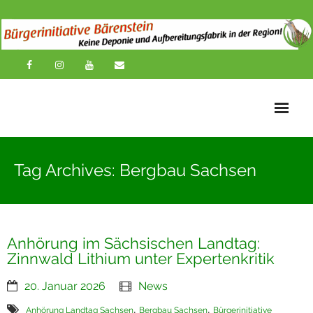
Startseite
Tag Archives: Bergbau Sachsen
News
Übersichtskarte
Anhörung im Sächsischen Landtag:
Über uns
Zinnwald Lithium unter Expertenkritik
Publikationen
20. Januar 2026
News
Impressionen
,
,
Anhörung Landtag Sachsen
Bergbau Sachsen
Bürgerinitiative