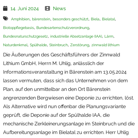
14. Juni 2024
News
Termine
,
,
,
,
,
Amphibien
bärenstein
besonders geschützt
Biela
Bielatal
Newsletter
,
,
Biotoppflegebasis
Bundesartenschutzverordnung
,
,
,
Bundesnaturschutzgesetz
industrielle Absetzanlage (IAA)
Lärm
,
,
,
,
Naturdenkmal
Spülhalde
Steinbruch
Zerstörung
zinnwald lithium
Die Äußerungen des Geschäftsführers der Zinnwald
Lithium GmbH, Herrn M. Uhlig, anlässlich der
Informationsveranstaltung in Bärenstein am 13.05.2024
lassen vermuten, dass sich das Unternehmen von dem
Plan, auf den unmittelbar an den Ort Bärenstein
angrenzenden Bergwiesen eine Deponie zu errichten, löst.
Als Alternative wird nun offenbar die Planungsvariante
geprüft, die Deponie auf der Spülhalde IAA, die
mechanische Zerkleinerungsanlage im Steinbruch und die
Aufbereitungsanlage im Bielatal zu errichten. Herr Uhlig