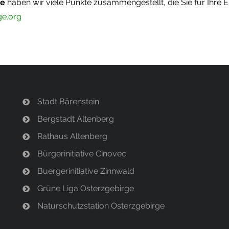
ge
haben wir viele Punkte zusammengestellt, die Sie für Ihre 
e.org
Stadt Bärenstein
Bergstadt Altenberg
Rathaus Altenberg
Bürgerinitiative Cinovec
Buergerinitiative Zinnwald
Grüne Liga Osterzgebirge
Naturschutzstation Osterzgebirge