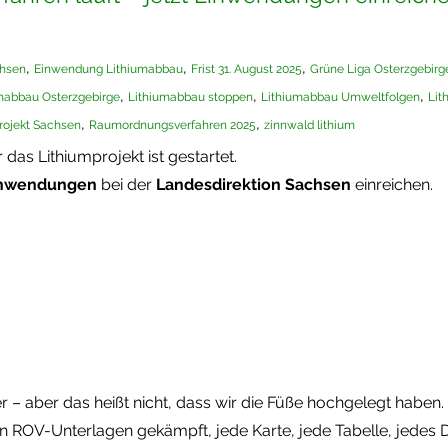
,
,
,
chsen
Einwendung Lithiumabbau
Frist 31. August 2025
Grüne Liga Osterzgebirg
,
,
,
mabbau Osterzgebirge
Lithiumabbau stoppen
Lithiumabbau Umweltfolgen
Lit
,
,
rojekt Sachsen
Raumordnungsverfahren 2025
zinnwald lithium
 das Lithiumprojekt ist gestartet.
nwendungen
bei der
Landesdirektion Sachsen
einreichen.
r – aber das heißt nicht, dass wir die Füße hochgelegt haben.
ROV-Unterlagen gekämpft, jede Karte, jede Tabelle, jedes Det