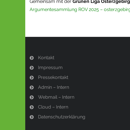
Gemeinsam mit der
Grünen Liga Osterzgebir
Argumentesammlung ROV 2025 – osterzgebirg
Kontakt
Impressum
Pressekontakt
Admin – Intern
Webmail – Intern
Cloud – Intern
Datenschutzerklärung