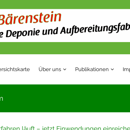
rsichtskarte
Über uns
Publikationen
Im
m
ahren läuft – jetzt Einwendungen einreiche