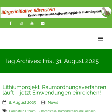
Startseite
Tag Archives: Frist 31. August 2025
News
Übersichtskarte
Lithiumprojekt: Raumordnungsverfahren
Über uns
läuft – jetzt Einwendungen einreichen!
Publikationen
8. August 2025
News
Impressionen
,
,
,
Bärenstein Lithium
BI Bärenstein
Bürgerbeteiligung Sachsen