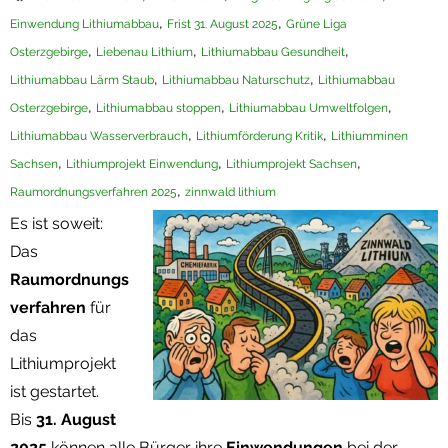
,
,
Einwendung Lithiumabbau
Frist 31. August 2025
Grüne Liga
Termine
,
,
,
Osterzgebirge
Liebenau Lithium
Lithiumabbau Gesundheit
Newsletter
,
,
Lithiumabbau Lärm Staub
Lithiumabbau Naturschutz
Lithiumabbau
,
,
,
Osterzgebirge
Lithiumabbau stoppen
Lithiumabbau Umweltfolgen
,
,
Lithiumabbau Wasserverbrauch
Lithiumförderung Kritik
Lithiumminen
,
,
,
Sachsen
Lithiumprojekt Einwendung
Lithiumprojekt Sachsen
,
Raumordnungsverfahren 2025
zinnwald lithium
Es ist soweit:
Das
Raumordnungs
verfahren
für
das
Lithiumprojekt
ist gestartet.
Bis
31. August
2025
können alle Bürger ihre
Einwendungen
bei der