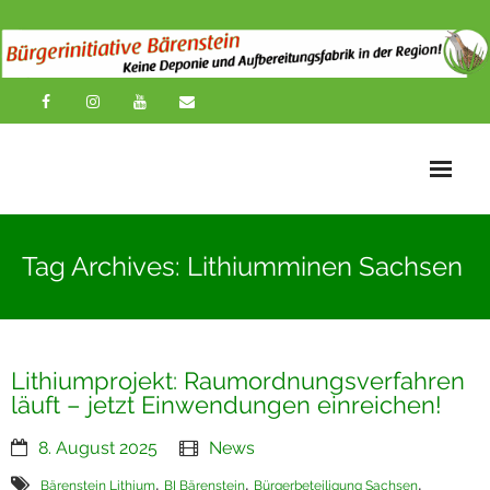
Startseite
Tag Archives: Lithiumminen Sachsen
News
Übersichtskarte
Lithiumprojekt: Raumordnungsverfahren
Über uns
läuft – jetzt Einwendungen einreichen!
Publikationen
8. August 2025
News
Impressionen
,
,
,
Bärenstein Lithium
BI Bärenstein
Bürgerbeteiligung Sachsen