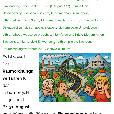
,
,
Einwendung Lithiumabbau
Frist 31. August 2025
Grüne Liga
Termine
,
,
,
Osterzgebirge
Liebenau Lithium
Lithiumabbau Gesundheit
Newsletter
,
,
Lithiumabbau Lärm Staub
Lithiumabbau Naturschutz
Lithiumabbau
,
,
,
Osterzgebirge
Lithiumabbau stoppen
Lithiumabbau Umweltfolgen
,
,
Lithiumabbau Wasserverbrauch
Lithiumförderung Kritik
Lithiumminen
,
,
,
Sachsen
Lithiumprojekt Einwendung
Lithiumprojekt Sachsen
,
Raumordnungsverfahren 2025
zinnwald lithium
Es ist soweit:
Das
Raumordnungs
verfahren
für
das
Lithiumprojekt
ist gestartet.
Bis
31. August
2025
können alle Bürger ihre
Einwendungen
bei der