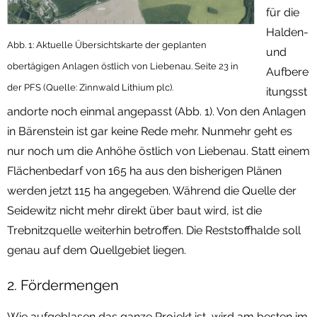
für die
Halden-
Abb. 1: Aktuelle Übersichtskarte der geplanten
und
obertägigen Anlagen östlich von Liebenau. Seite 23 in
Aufbere
der PFS (Quelle: Zinnwald Lithium plc).
itungsst
andorte noch einmal angepasst (Abb. 1). Von den Anlagen
in Bärenstein ist gar keine Rede mehr. Nunmehr geht es
nur noch um die Anhöhe östlich von Liebenau. Statt einem
Flächenbedarf von 165 ha aus den bisherigen Plänen
werden jetzt 115 ha angegeben. Während die Quelle der
Seidewitz nicht mehr direkt über baut wird, ist die
Trebnitzquelle weiterhin betroffen. Die Reststoffhalde soll
genau auf dem Quellgebiet liegen.
2. Fördermengen
Wie aufgeblasen das ganze Projekt ist, wird am besten im