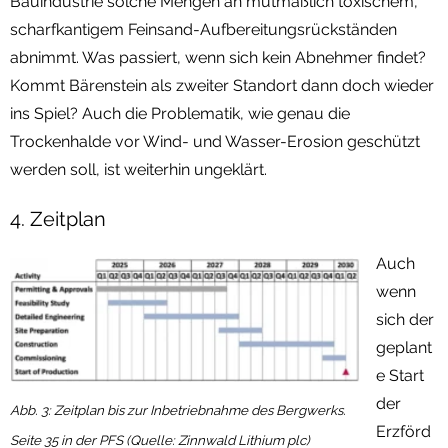
Bauindustrie solche Mengen an mutmaßlich toxischem,
scharfkantigem Feinsand-Aufbereitungsrückständen
abnimmt. Was passiert, wenn sich kein Abnehmer findet?
Kommt Bärenstein als zweiter Standort dann doch wieder
ins Spiel? Auch die Problematik, wie genau die
Trockenhalde vor Wind- und Wasser-Erosion geschützt
werden soll, ist weiterhin ungeklärt.
4. Zeitplan
Auch
wenn
sich der
geplant
e Start
der
Abb. 3: Zeitplan bis zur Inbetriebnahme des Bergwerks.
Erzförd
Seite 35 in der PFS (Quelle: Zinnwald Lithium plc)