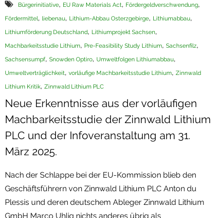
,
,
,
Bürgerinitiative
EU Raw Materials Act
Fördergeldverschwendung
Termine
,
,
,
,
Fördermittel
liebenau
Lithium-Abbau Osterzgebirge
Lithiumabbau
,
,
Lithiumförderung Deutschland
Lithiumprojekt Sachsen
Newsletter
,
,
,
Machbarkeitsstudie Lithium
Pre-Feasibility Study Lithium
Sachsenfilz
,
,
,
Sachsensumpf
Snowden Optiro
Umweltfolgen Lithiumabbau
,
,
Umweltverträglichkeit
vorläufige Machbarkeitsstudie Lithium
Zinnwald
,
Lithium Kritik
Zinnwald Lithium PLC
Neue Erkenntnisse aus der vorläufigen
Machbarkeitsstudie der Zinnwald Lithium
PLC und der Infoveranstaltung am 31.
März 2025.
Nach der Schlappe bei der EU-Kommission blieb den
Geschäftsführern von Zinnwald Lithium PLC Anton du
Plessis und deren deutschem Ableger Zinnwald Lithium
GmbH Marco Uhlig nichts anderes übrig als