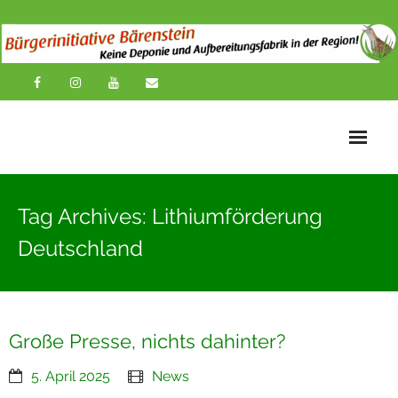
Startseite
Tag Archives: Lithiumförderung
News
Deutschland
Übersichtskarte
Über uns
Große Presse, nichts dahinter?
Publikationen
5. April 2025
News
Impressionen