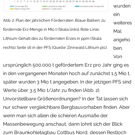
wurden
ein
Abb. 2: Plan der jährlichen Förderraten. Blaue Balken: zu
weiteres
fördernde Erz-Menge in Mio t (Skala links). Rote Linie:
Mal
Lithium-Gehalt des zu fördernden Erzes in ppm (Skala
angeho
rechts). Seite 16 in der PFS (Quelle: Zinnwald Lithium plc).
ben.
Von
ursprünglich 500.000 t gefördertem Erz pro Jahr ging es
in den vergangenen Monaten hoch auf zunächst 1,5 Mio t,
später wurden 3 Mio t angegeben. In der jetzigen PFS sind
Werte über 3,5 Mio t/Jahr zu finden (Abb. 2).
Unvorstellbare Größenordnungen? In der Tat lassen sich
nur schwer vergleichbare Bergbauvorhaben finden. Aber
wenn man sich allein die schieren Ausmaße der
Massenbewegung anschaut, dann lohnt sich der Blick
zum Braunkohletagbau Cottbus Nord, dessen Restloch