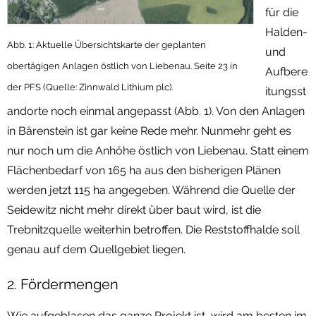
für die
Halden-
Abb. 1: Aktuelle Übersichtskarte der geplanten
und
obertägigen Anlagen östlich von Liebenau. Seite 23 in
Aufbere
der PFS (Quelle: Zinnwald Lithium plc).
itungsst
andorte noch einmal angepasst (Abb. 1). Von den Anlagen
in Bärenstein ist gar keine Rede mehr. Nunmehr geht es
nur noch um die Anhöhe östlich von Liebenau. Statt einem
Flächenbedarf von 165 ha aus den bisherigen Plänen
werden jetzt 115 ha angegeben. Während die Quelle der
Seidewitz nicht mehr direkt über baut wird, ist die
Trebnitzquelle weiterhin betroffen. Die Reststoffhalde soll
genau auf dem Quellgebiet liegen.
2. Fördermengen
Wie aufgeblasen das ganze Projekt ist, wird am besten im