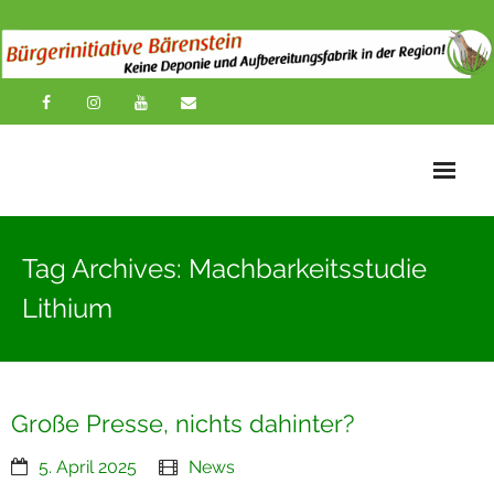
Startseite
Tag Archives: Machbarkeitsstudie
News
Lithium
Übersichtskarte
Über uns
Große Presse, nichts dahinter?
Publikationen
5. April 2025
News
Impressionen