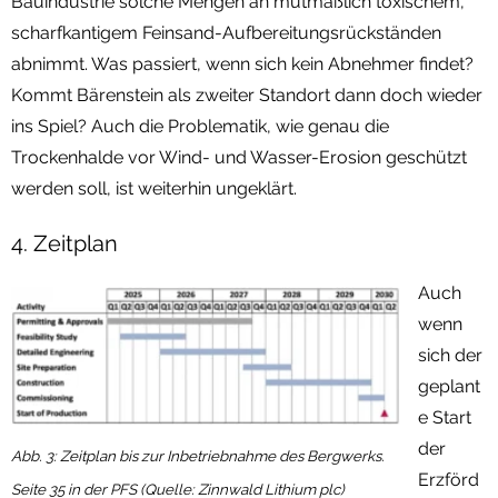
Bauindustrie solche Mengen an mutmaßlich toxischem,
scharfkantigem Feinsand-Aufbereitungsrückständen
abnimmt. Was passiert, wenn sich kein Abnehmer findet?
Kommt Bärenstein als zweiter Standort dann doch wieder
ins Spiel? Auch die Problematik, wie genau die
Trockenhalde vor Wind- und Wasser-Erosion geschützt
werden soll, ist weiterhin ungeklärt.
4. Zeitplan
Auch
wenn
sich der
geplant
e Start
der
Abb. 3: Zeitplan bis zur Inbetriebnahme des Bergwerks.
Erzförd
Seite 35 in der PFS (Quelle: Zinnwald Lithium plc)