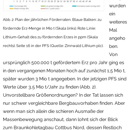
wurden
ein
Abb. 2: Plan der jährlichen Förderraten. Blaue Balken: zu
weiteres
fördernde Erz-Menge in Mio t (Skala links). Rote Linie:
Mal
Lithium-Gehalt des zu fördernden Erzes in ppm (Skala
angeho
rechts). Seite 16 in der PFS (Quelle: Zinnwald Lithium plc).
ben.
Von
ursprünglich 500.000 t gefördertem Erz pro Jahr ging es
in den vergangenen Monaten hoch auf zunächst 1,5 Mio t,
später wurden 3 Mio t angegeben. In der jetzigen PFS sind
Werte über 3,5 Mio t/Jahr zu finden (Abb. 2).
Unvorstellbare Größenordnungen? In der Tat lassen sich
nur schwer vergleichbare Bergbauvorhaben finden. Aber
wenn man sich allein die schieren Ausmaße der
Massenbewegung anschaut, dann lohnt sich der Blick
zum Braunkohletagbau Cottbus Nord, dessen Restloch