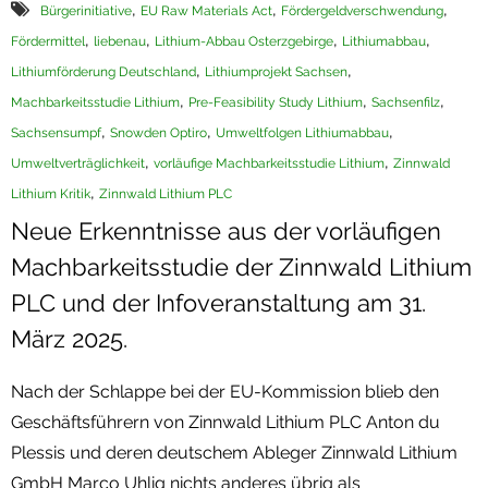
,
,
,
Bürgerinitiative
EU Raw Materials Act
Fördergeldverschwendung
Termine
,
,
,
,
Fördermittel
liebenau
Lithium-Abbau Osterzgebirge
Lithiumabbau
,
,
Lithiumförderung Deutschland
Lithiumprojekt Sachsen
Newsletter
,
,
,
Machbarkeitsstudie Lithium
Pre-Feasibility Study Lithium
Sachsenfilz
,
,
,
Sachsensumpf
Snowden Optiro
Umweltfolgen Lithiumabbau
,
,
Umweltverträglichkeit
vorläufige Machbarkeitsstudie Lithium
Zinnwald
,
Lithium Kritik
Zinnwald Lithium PLC
Neue Erkenntnisse aus der vorläufigen
Machbarkeitsstudie der Zinnwald Lithium
PLC und der Infoveranstaltung am 31.
März 2025.
Nach der Schlappe bei der EU-Kommission blieb den
Geschäftsführern von Zinnwald Lithium PLC Anton du
Plessis und deren deutschem Ableger Zinnwald Lithium
GmbH Marco Uhlig nichts anderes übrig als