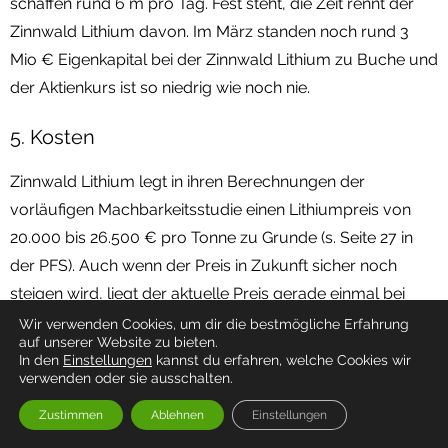
schaffen rund 6 m pro Tag. Fest steht, die Zeit rennt der
Zinnwald Lithium davon. Im März standen noch rund 3
Mio € Eigenkapital bei der Zinnwald Lithium zu Buche und
der Aktienkurs ist so niedrig wie noch nie.
5. Kosten
Zinnwald Lithium legt in ihren Berechnungen der
vorläufigen Machbarkeitsstudie einen Lithiumpreis von
20.000 bis 26.500 € pro Tonne zu Grunde (s. Seite 27 in
der PFS). Auch wenn der Preis in Zukunft sicher noch
steigen wird, liegt der aktuelle Preis gerade einmal bei
10.000 €/t. Von einer Preissteigerung über 150 % in 5
Wir verwenden Cookies, um dir die bestmögliche Erfahrung
auf unserer Website zu bieten.
Jahren auszugehen, scheint zumindest sehr optimistisch.
In den
Einstellungen
kannst du erfahren, welche Cookies wir
verwenden oder sie ausschalten.
Unter diesen Grundvoraussetzungen scheint auch die in
Zustimmen
Ablehnen
Einstellungen
der vorläufigen Machbarkeitsstudie angegebene