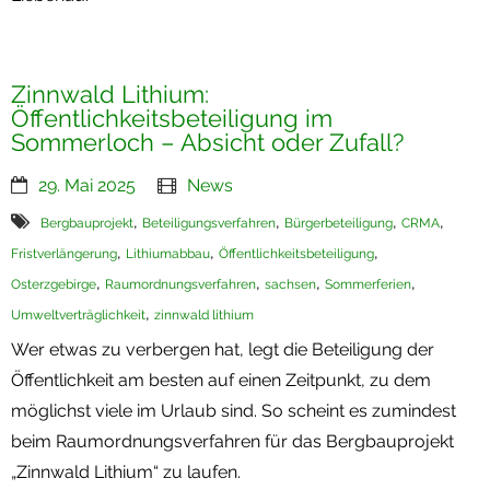
Zinnwald Lithium:
Öffentlichkeitsbeteiligung im
Sommerloch – Absicht oder Zufall?
29. Mai 2025
News
,
,
,
,
Bergbauprojekt
Beteiligungsverfahren
Bürgerbeteiligung
CRMA
,
,
,
Fristverlängerung
Lithiumabbau
Öffentlichkeitsbeteiligung
,
,
,
,
Osterzgebirge
Raumordnungsverfahren
sachsen
Sommerferien
,
Umweltverträglichkeit
zinnwald lithium
Wer etwas zu verbergen hat, legt die Beteiligung der
Öffentlichkeit am besten auf einen Zeitpunkt, zu dem
möglichst viele im Urlaub sind. So scheint es zumindest
beim Raumordnungsverfahren für das Bergbauprojekt
„Zinnwald Lithium“ zu laufen.