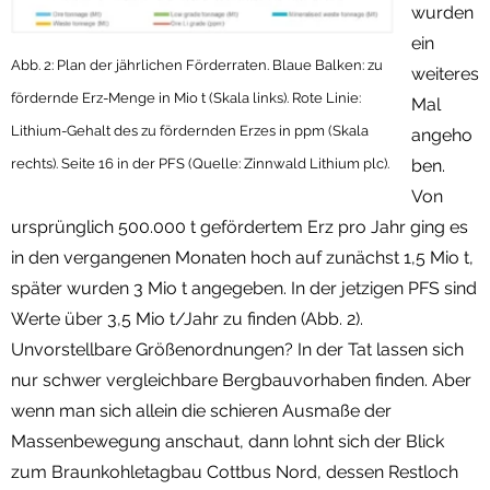
wurden
ein
Abb. 2: Plan der jährlichen Förderraten. Blaue Balken: zu
weiteres
fördernde Erz-Menge in Mio t (Skala links). Rote Linie:
Mal
Lithium-Gehalt des zu fördernden Erzes in ppm (Skala
angeho
rechts). Seite 16 in der PFS (Quelle: Zinnwald Lithium plc).
ben.
Von
ursprünglich 500.000 t gefördertem Erz pro Jahr ging es
in den vergangenen Monaten hoch auf zunächst 1,5 Mio t,
später wurden 3 Mio t angegeben. In der jetzigen PFS sind
Werte über 3,5 Mio t/Jahr zu finden (Abb. 2).
Unvorstellbare Größenordnungen? In der Tat lassen sich
nur schwer vergleichbare Bergbauvorhaben finden. Aber
wenn man sich allein die schieren Ausmaße der
Massenbewegung anschaut, dann lohnt sich der Blick
zum Braunkohletagbau Cottbus Nord, dessen Restloch