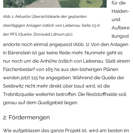
für die
Halden-
Abb. 1: Aktuelle Übersichtskarte der geplanten
und
obertägigen Anlagen östlich von Liebenau. Seite 23 in
Aufbere
der PFS (Quelle: Zinnwald Lithium plc).
itungsst
andorte noch einmal angepasst (Abb. 1). Von den Anlagen
in Bärenstein ist gar keine Rede mehr. Nunmehr geht es
nur noch um die Anhöhe östlich von Liebenau. Statt einem
Flächenbedarf von 165 ha aus den bisherigen Plänen
werden jetzt 115 ha angegeben. Während die Quelle der
Seidewitz nicht mehr direkt über baut wird, ist die
Trebnitzquelle weiterhin betroffen. Die Reststoffhalde soll
genau auf dem Quellgebiet liegen.
2. Fördermengen
Wie aufgeblasen das ganze Projekt ist, wird am besten im