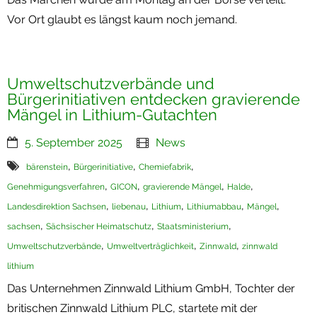
Vor Ort glaubt es längst kaum noch jemand.
Umweltschutzverbände und
Bürgerinitiativen entdecken gravierende
Mängel in Lithium-Gutachten
5. September 2025
News
,
,
,
bärenstein
Bürgerinitiative
Chemiefabrik
,
,
,
,
Genehmigungsverfahren
GICON
gravierende Mängel
Halde
,
,
,
,
,
Landesdirektion Sachsen
liebenau
Lithium
Lithiumabbau
Mängel
,
,
,
sachsen
Sächsischer Heimatschutz
Staatsministerium
,
,
,
Umweltschutzverbände
Umweltverträglichkeit
Zinnwald
zinnwald
lithium
Das Unternehmen Zinnwald Lithium GmbH, Tochter der
britischen Zinnwald Lithium PLC, startete mit der