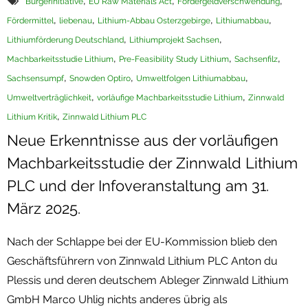
,
,
,
Bürgerinitiative
EU Raw Materials Act
Fördergeldverschwendung
,
,
,
,
Fördermittel
liebenau
Lithium-Abbau Osterzgebirge
Lithiumabbau
,
,
Lithiumförderung Deutschland
Lithiumprojekt Sachsen
,
,
,
Machbarkeitsstudie Lithium
Pre-Feasibility Study Lithium
Sachsenfilz
,
,
,
Sachsensumpf
Snowden Optiro
Umweltfolgen Lithiumabbau
,
,
Umweltverträglichkeit
vorläufige Machbarkeitsstudie Lithium
Zinnwald
,
Lithium Kritik
Zinnwald Lithium PLC
Neue Erkenntnisse aus der vorläufigen
Machbarkeitsstudie der Zinnwald Lithium
PLC und der Infoveranstaltung am 31.
März 2025.
Nach der Schlappe bei der EU-Kommission blieb den
Geschäftsführern von Zinnwald Lithium PLC Anton du
Plessis und deren deutschem Ableger Zinnwald Lithium
GmbH Marco Uhlig nichts anderes übrig als