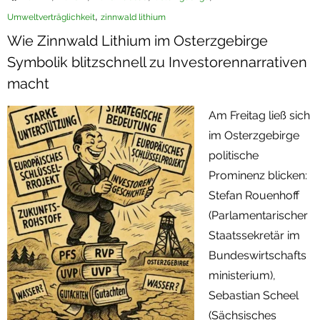
,
Umweltverträglichkeit
zinnwald lithium
Termine
Wie Zinnwald Lithium im Osterzgebirge
Newsletter
Symbolik blitzschnell zu Investorennarrativen
macht
Am Freitag ließ sich
im Osterzgebirge
politische
Prominenz blicken:
Stefan Rouenhoff
(Parlamentarischer
Staatssekretär im
Bundeswirtschafts
ministerium),
Sebastian Scheel
(Sächsisches