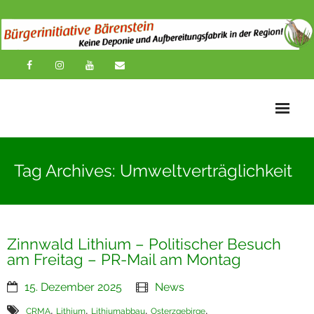
Startseite
Tag Archives: Umweltverträglichkeit
News
Übersichtskarte
Zinnwald Lithium – Politischer Besuch
Über uns
am Freitag – PR-Mail am Montag
Publikationen
15. Dezember 2025
News
Impressionen
,
,
,
,
CRMA
Lithium
Lithiumabbau
Osterzgebirge