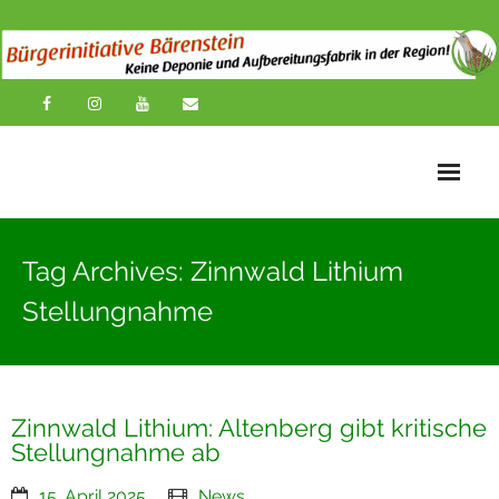
Startseite
Tag Archives: Zinnwald Lithium
News
Stellungnahme
Übersichtskarte
Über uns
Zinnwald Lithium: Altenberg gibt kritische
Publikationen
Stellungnahme ab
Impressionen
15. April 2025
News