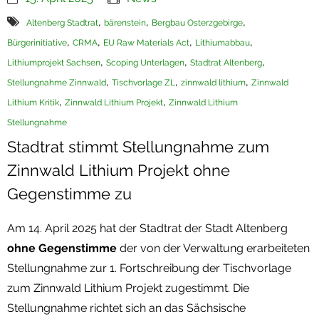
,
,
,
Termine
Altenberg Stadtrat
bärenstein
Bergbau Osterzgebirge
,
,
,
,
Bürgerinitiative
CRMA
EU Raw Materials Act
Lithiumabbau
Newsletter
,
,
,
Lithiumprojekt Sachsen
Scoping Unterlagen
Stadtrat Altenberg
,
,
,
Stellungnahme Zinnwald
Tischvorlage ZL
zinnwald lithium
Zinnwald
,
,
Lithium Kritik
Zinnwald Lithium Projekt
Zinnwald Lithium
Stellungnahme
Stadtrat stimmt Stellungnahme zum
Zinnwald Lithium Projekt ohne
Gegenstimme zu
Am 14. April 2025 hat der Stadtrat der Stadt Altenberg
ohne Gegenstimme
der von der Verwaltung erarbeiteten
Stellungnahme zur 1. Fortschreibung der Tischvorlage
zum Zinnwald Lithium Projekt zugestimmt. Die
Stellungnahme richtet sich an das Sächsische