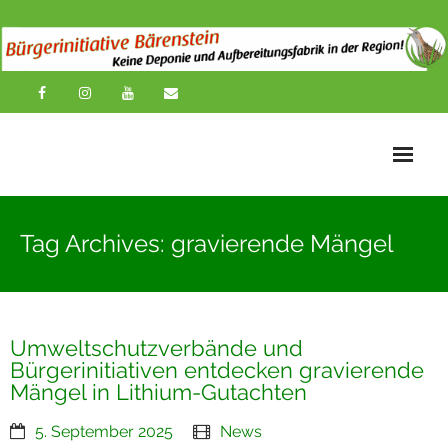
Startseite
Tag Archives: gravierende Mängel
News
Übersichtskarte
Umweltschutzverbände und
Über uns
Bürgerinitiativen entdecken gravierende
Mängel in Lithium-Gutachten
Publikationen
5. September 2025
News
Impressionen