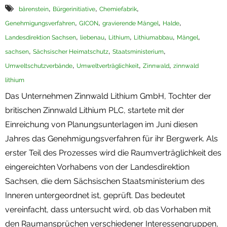
,
,
,
bärenstein
Bürgerinitiative
Chemiefabrik
Termine
,
,
,
,
Genehmigungsverfahren
GICON
gravierende Mängel
Halde
,
,
,
,
,
Landesdirektion Sachsen
Newsletter
liebenau
Lithium
Lithiumabbau
Mängel
,
,
,
sachsen
Sächsischer Heimatschutz
Staatsministerium
,
,
,
Umweltschutzverbände
Umweltverträglichkeit
Zinnwald
zinnwald
lithium
Das Unternehmen Zinnwald Lithium GmbH, Tochter der
britischen Zinnwald Lithium PLC, startete mit der
Einreichung von Planungsunterlagen im Juni diesen
Jahres das Genehmigungsverfahren für ihr Bergwerk. Als
erster Teil des Prozesses wird die Raumverträglichkeit des
eingereichten Vorhabens von der Landesdirektion
Sachsen, die dem Sächsischen Staatsministerium des
Inneren untergeordnet ist, geprüft. Das bedeutet
vereinfacht, dass untersucht wird, ob das Vorhaben mit
den Raumansprüchen verschiedener Interessengruppen,