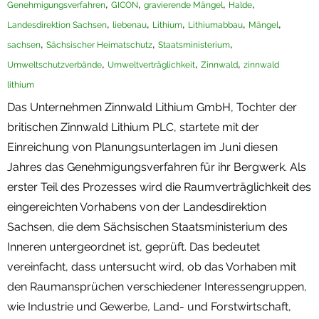
,
,
,
,
Genehmigungsverfahren
GICON
gravierende Mängel
Halde
,
,
,
,
,
Landesdirektion Sachsen
liebenau
Lithium
Lithiumabbau
Mängel
,
,
,
sachsen
Sächsischer Heimatschutz
Staatsministerium
,
,
,
Umweltschutzverbände
Umweltverträglichkeit
Zinnwald
zinnwald
lithium
Das Unternehmen Zinnwald Lithium GmbH, Tochter der
britischen Zinnwald Lithium PLC, startete mit der
Einreichung von Planungsunterlagen im Juni diesen
Jahres das Genehmigungsverfahren für ihr Bergwerk. Als
erster Teil des Prozesses wird die Raumverträglichkeit des
eingereichten Vorhabens von der Landesdirektion
Sachsen, die dem Sächsischen Staatsministerium des
Inneren untergeordnet ist, geprüft. Das bedeutet
vereinfacht, dass untersucht wird, ob das Vorhaben mit
den Raumansprüchen verschiedener Interessengruppen,
wie Industrie und Gewerbe, Land- und Forstwirtschaft,