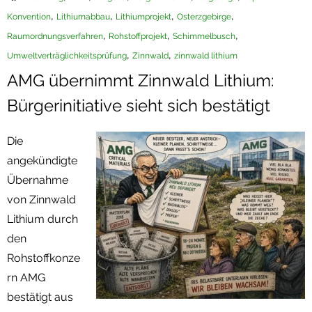
,
,
,
,
Konvention
Lithiumabbau
Lithiumprojekt
Osterzgebirge
Termine
,
,
,
Raumordnungsverfahren
Rohstoffprojekt
Schimmelbusch
Newsletter
,
,
Umweltverträglichkeitsprüfung
Zinnwald
zinnwald lithium
AMG übernimmt Zinnwald Lithium:
Bürgerinitiative sieht sich bestätigt
Die
angekündigte
Übernahme
von Zinnwald
Lithium durch
den
Rohstoffkonze
rn AMG
bestätigt aus