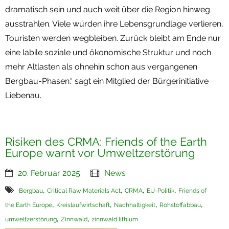
dramatisch sein und auch weit über die Region hinweg
ausstrahlen. Viele würden ihre Lebensgrundlage verlieren,
Touristen werden wegbleiben. Zurück bleibt am Ende nur
eine labile soziale und ökonomische Struktur und noch
mehr Altlasten als ohnehin schon aus vergangenen
Bergbau-Phasen.“ sagt ein Mitglied der Bürgerinitiative
Liebenau.
Risiken des CRMA: Friends of the Earth
Europe warnt vor Umweltzerstörung
20. Februar 2025
News
,
,
,
,
Bergbau
Critical Raw Materials Act
CRMA
EU-Politik
Friends of
,
,
,
,
the Earth Europe
Kreislaufwirtschaft
Nachhaltigkeit
Rohstoffabbau
,
,
umweltzerstörung
Zinnwald
zinnwald lithium