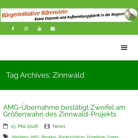
Startseite
Tag Archives: Zinnwald
News
Übersichtskarte
AMG-Übernahme bestätigt Zweifel am
Über uns
Größenwahn des Zinnwald-Projekts
Publikationen
15. Mai 2026
News
Impressionen
,
,
,
,
,
Altenberg
AMG
Bergbau
Bürgerinitiative
Erzgebirge
Espoo-