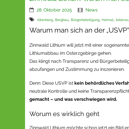
28. Oktober 2025
News
,
,
,
,
Altenberg
Bergbau
Bürgerbeteiligung
Heimat
liebena
Warum man sich an der „USVP“ v
Zinnwald Lithium will jetzt mit einer sogenannt
Lithiumabbau im Osterzgebirge gehen.
Das klingt nach Transparenz und Bürgerbeteilig
abzufangen und Zustimmung zu inszenieren.
Denn: Diese USVP ist
kein behördliches Verfa
neutrale Kontrolle und keine Transparenzpflic
gemacht – und was verschwiegen wird.
Worum es wirklich geht
Zinnwald Lithium möchte schon jetzt ein Bild er