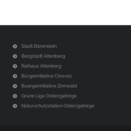
Stadt Bärenstein
Bergstadt Altenberg
Rathaus Altenberg
Bürgerinitiative Cinovec
Buergerinitiative Zinnwald
Grüne Liga Osterzgebirge
Naturschutzstation Osterzgebirge