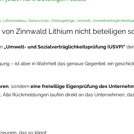
,
,
,
,
,
u
Lithiumabbau
Naturschutz
Osterzgebirge
Umwelt
Umweltverträglichkeitsp
on Zinnwald Lithium nicht beteiligen so
en
„Umwelt- und Sozialverträglichkeitsprüfung (USVP)“
den
ung – ist aber in Wahrheit das genaue Gegenteil: ein geschic
hren
, sondern
eine freiwillige Eigenprüfung des Unterneh
ht. Alle Rückmeldungen laufen direkt an das Unternehmen, das
zeugen, das so klingt: