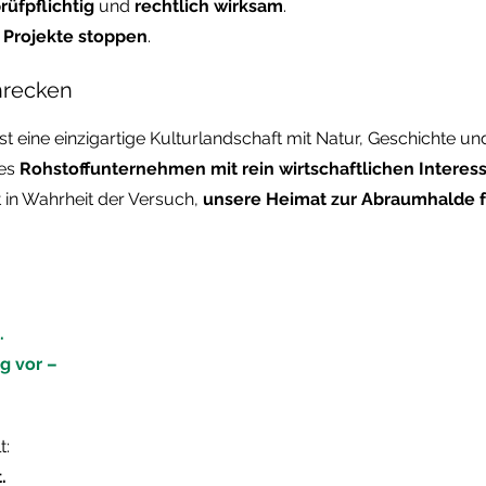
rüfpflichtig
und
rechtlich wirksam
.
 Projekte stoppen
.
hrecken
st eine einzigartige Kulturlandschaft mit Natur, Geschichte und 
les
Rohstoffunternehmen mit rein wirtschaftlichen Interes
t in Wahrheit der Versuch,
unsere Heimat zur Abraumhalde 
.
g vor –
t:
.