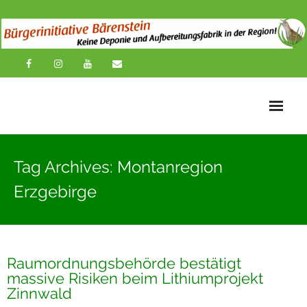
Startseite
Tag Archives: Montanregion
News
Erzgebirge
Übersichtskarte
Über uns
Raumordnungsbehörde bestätigt
Publikationen
massive Risiken beim Lithiumprojekt
Zinnwald
Impressionen