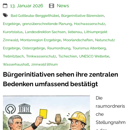
13. Januar 2026
News
Termine
,
,
Bad Gottleuba-Berggießhübel
Bürgerinitiative Bärenstein
Newsletter
,
,
,
Erzgebirge
grenzüberschreitende Planung
Hochwasserschutz
,
,
,
Kurortstatus
Landesdirektion Sachsen
liebenau
Lithiumprojekt
,
,
,
Zinnwald
Montanregion Erzgebirge
Moorlandschaften
Naturschutz
,
,
,
,
Erzgebirge
Osterzgebirge
Raumordnung
Tourismus Altenberg
,
,
,
,
Trebnitzbach
Trinkwasserschutz
Tschechien
UNESCO Welterbe
,
Wasserhaushalt
zinnwald lithium
Bürgerinitiativen sehen ihre zentralen
Bedenken umfassend bestätigt
Die
raumordneris
che
Stellungnahm