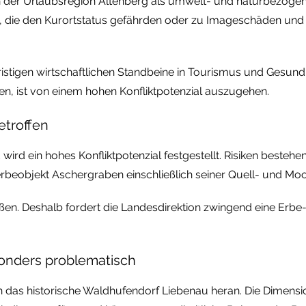
tion der Urlaubsregion Altenberg als umwelt- und naturbezoge
n, die den Kurortstatus gefährden oder zu Imageschäden und
gfristigen wirtschaftlichen Standbeine in Tourismus und Gesun
, ist von einem hohen Konfliktpotenzial auszugehen.
troffen
rd ein hohes Konfliktpotenzial festgestellt. Risiken bestehen
rbeobjekt Aschergraben einschließlich seiner Quell- und Moo
en. Deshalb fordert die Landesdirektion zwingend eine Erbe-
onders problematisch
an das historische Waldhufendorf Liebenau heran. Die Dimen