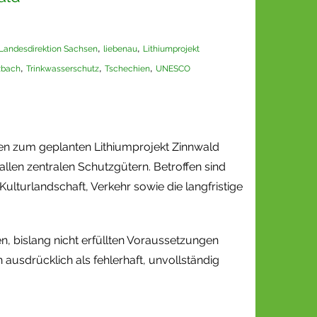
,
,
Landesdirektion Sachsen
liebenau
Lithiumprojekt
,
,
,
zbach
Trinkwasserschutz
Tschechien
UNESCO
en zum geplanten Lithiumprojekt Zinnwald
allen zentralen Schutzgütern. Betroffen sind
lturlandschaft, Verkehr sowie die langfristige
en, bislang nicht erfüllten Voraussetzungen
usdrücklich als fehlerhaft, unvollständig