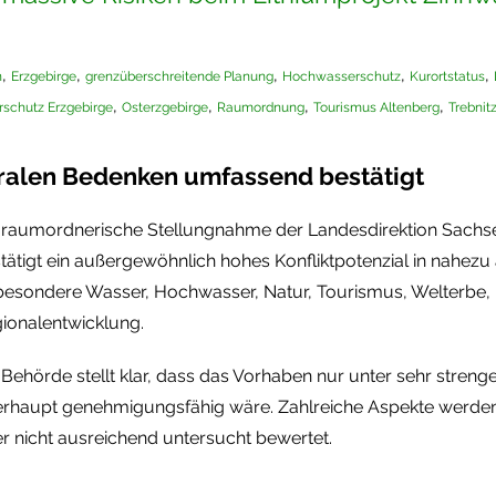
,
,
,
,
,
n
Erzgebirge
grenzüberschreitende Planung
Hochwasserschutz
Kurortstatus
,
,
,
,
rschutz Erzgebirge
Osterzgebirge
Raumordnung
Tourismus Altenberg
Trebnit
ntralen Bedenken umfassend bestätigt
 raumordnerische Stellungnahme der Landesdirektion Sachs
tätigt ein außergewöhnlich hohes Konfliktpotenzial in nahezu 
besondere Wasser, Hochwasser, Natur, Tourismus, Welterbe, Ku
ionalentwicklung.
 Behörde stellt klar, dass das Vorhaben nur unter sehr streng
rhaupt genehmigungsfähig wäre. Zahlreiche Aspekte werden a
r nicht ausreichend untersucht bewertet.