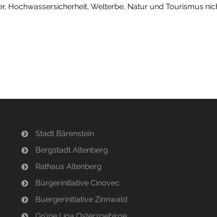
, Hochwassersicherheit, Welterbe, Natur und Tourismus nicht
Stadt Bärenstein
Bergstadt Altenberg
Rathaus Altenberg
Bürgerinitiative Cinovec
Buergerinitiative Zinnwald
Grüne Liga Osterzgebirge