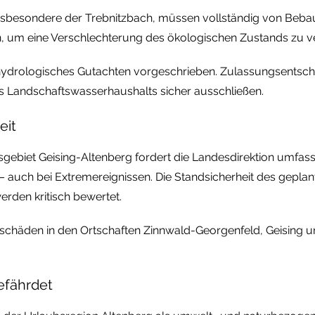
nsbesondere der Trebnitzbach, müssen vollständig von Bebau
n, um eine Verschlechterung des ökologischen Zustands zu v
 hydrologisches Gutachten vorgeschrieben. Zulassungsentsc
s Landschaftswasserhaushalts sicher ausschließen.
eit
ebiet Geising-Altenberg fordert die Landesdirektion umfas
auch bei Extremereignissen. Die Standsicherheit des gepla
den kritisch bewertet.
häden in den Ortschaften Zinnwald-Georgenfeld, Geising u
efährdet