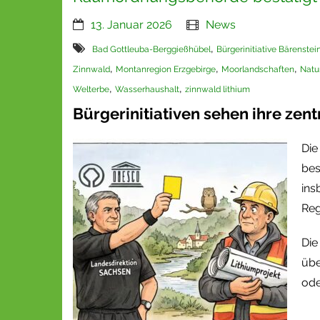
13. Januar 2026
News
,
Bad Gottleuba-Berggießhübel
Bürgerinitiative Bärenstei
,
,
,
Zinnwald
Montanregion Erzgebirge
Moorlandschaften
Natu
,
,
Welterbe
Wasserhaushalt
zinnwald lithium
Bürgerinitiativen sehen ihre ze
Die
bes
ins
Reg
Die
übe
ode