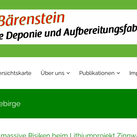
rsichtskarte
Über uns
Publikationen
Im
ebirge
assive Risiken beim Lithiumprojekt Zinnw