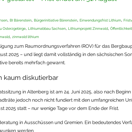
,
,
,
,
hsen
BI Bärenstein
Bürgerinitiative Bärenstein
Einwendungsfrist Lithium
Fris
,
,
,
u Osterzgebirge
Lithiumabbau Sachsen
Lithiumprojekt Zinnwald
Öffentlichkei
,
nnwald
zinnwald lithium
iligung zum Raumordnungsverfahren (ROV) für das Bergbauproj
 2025 – und liegt damit vollständig in den sächsischen Som
ative bereits mehrfach gewarnt.
h kaum diskutierbar
atssitzung in Altenberg ist am 24. Juni 2025, also nach Begin
tadträte jedoch noch nicht fundiert mit den umfangreichen Un
st 2025 statt – nur wenige Tage vor dem Ende der Frist.
 Beratung in Ausschüssen und Gremien. Ein bedeutendes Verfa
ewunken werden.