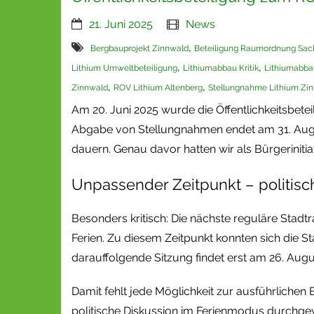
21. Juni 2025
News
,
Bergbauprojekt Zinnwald
Beteiligung Raumordnung Sac
,
,
Lithium Umweltbeteiligung
Lithiumabbau Kritik
Lithiumabba
,
,
Zinnwald
ROV Lithium Altenberg
Stellungnahme Lithium Zi
Am 20. Juni 2025 wurde die Öffentlichkeitsbete
Abgabe von Stellungnahmen endet am 31. August
dauern. Genau davor hatten wir als Bürgeriniti
Unpassender Zeitpunkt – politisc
Besonders kritisch: Die nächste reguläre Stadtr
Ferien. Zu diesem Zeitpunkt konnten sich die S
darauffolgende Sitzung findet erst am 26. Augu
Damit fehlt jede Möglichkeit zur ausführlichen
politische Diskussion im Ferienmodus durchg