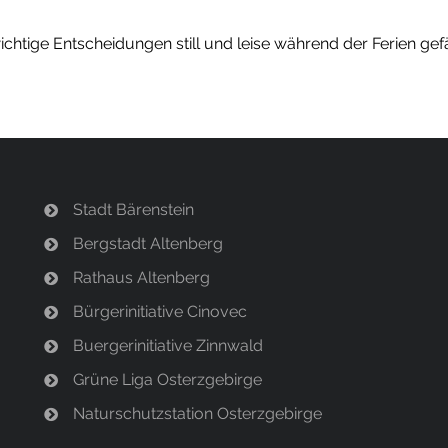
ichtige Entscheidungen still und leise während der Ferien gef
Stadt Bärenstein
Bergstadt Altenberg
Rathaus Altenberg
Bürgerinitiative Cinovec
Buergerinitiative Zinnwald
Grüne Liga Osterzgebirge
Naturschutzstation Osterzgebirge