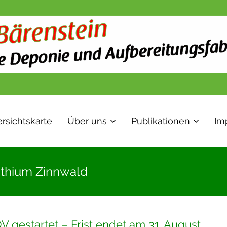
rsichtskarte
Über uns
Publikationen
Im
ithium Zinnwald
V gestartet – Frist endet am 31. August