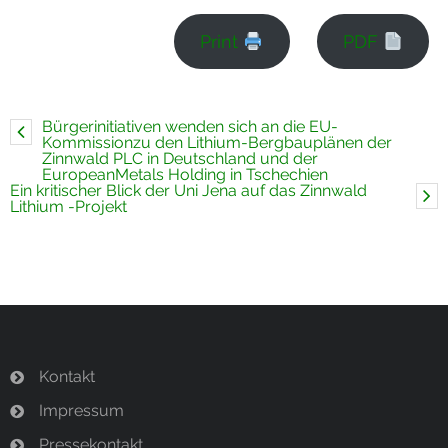
Print
PDF
Bürgerinitiativen wenden sich an die EU-
Kommissionzu den Lithium-Bergbauplänen der
Zinnwald PLC in Deutschland und der
EuropeanMetals Holding in Tschechien
Ein kritischer Blick der Uni Jena auf das Zinnwald
Lithium -Projekt
Kontakt
Impressum
Pressekontakt