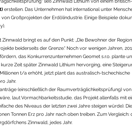
träglichkeitsprüfung“ ließ Zinnwald Lithium von einem britis
t)
erstellen. Das Unternehmen hat international unter Mensc
 von Großprojekten der Erdölindustrie. Einige Beispiele doku
y).
t Zinnwald bringt es auf den Punkt: „Die Bewohner der Regio
ekte beiderseits der Grenze.“ Noch vor wenigen Jahren, 201
r fördern, das Konkurrenzunternehmen Geomet s.r.o. plante u
kurze Zeit später Zinnwald Lithium hervorging, eine Steigeru
Millionen t/a erhöht, jetzt plant das australisch-tschechische
ro Jahr.
nträge (einschließlich der Raumverträglichkeitsprüfung) vo
wäre, laut Vormachbarkeitsstudie, das Projekt allenfalls mit e
eifache des Niveaus der letzten zwei Jahre steigen würde). 
ionen Tonnen Erz pro Jahr nach oben treiben. Zum Vergleich:
gdörfchens Zinnwald, jedes Jahr.