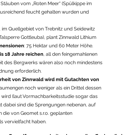
en Stäuben vom „Roten Meer“ (Spülkippe im
 ausreichend feucht gehalten wurden und
im Quellgebiet von Trebnitz und Seidewitz
alsperre Gottleuba), plant Zinnwald Lithium
imensionen
: 75 Hektar und 60 Meter Höhe.
bis 18 Jahre reichen
, all den feingemahlenen
it des Bergwerks wären also noch mindestens
nung erforderlich.
rheit von Zinnwald wird mit Gutachten von
aumengen noch weniger als ein Drittel dessen
gt wird (laut Vormachbarkeitsstudie sogar das
gt dabei sind die Sprengungen nebenan, auf
h die von Geomet s.r.o. geplanten
s vervielfacht haben.