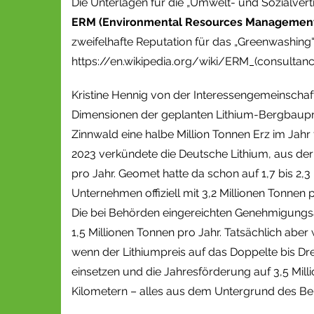
Die Unterlagen für die „Umwelt- und Sozialver
ERM (Environmental Resources Managemen
zweifelhafte Reputation für das „Greenwashing“
https://en.wikipedia.org/wiki/ERM_(consultanc
Kristine Hennig von der Interessengemeinschaf
Dimensionen der geplanten Lithium-Bergbauproj
Zinnwald eine halbe Million Tonnen Erz im Jah
2023 verkündete die Deutsche Lithium, aus der 
pro Jahr. Geomet hatte da schon auf 1,7 bis 2,3 
Unternehmen offiziell mit 3,2 Millionen Tonnen p
Die bei Behörden eingereichten Genehmigungsa
1,5 Millionen Tonnen pro Jahr. Tatsächlich aber 
wenn der Lithiumpreis auf das Doppelte bis Dr
einsetzen und die Jahresförderung auf 3,5 Mill
Kilometern – alles aus dem Untergrund des Ber