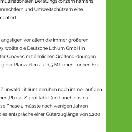
ch-multinationalen Beratungskonzern namens
henrechtlern und Umweltschützern eine
mentiert
n ängstigen vor allem die immer größeren
9, wollte die Deutsche Lithium GmbH in
nter Cínovec mit ähnlichen Größenordnungen.
ng der Planzahlen auf 1,5 Millionen Tonnen Erz
n Zinnwald Lithium beruhen noch immer auf den
iner „Phase 2“ profitabel (und auch das nur,
Diese Phase 2 müsste nach wenigen Jahren
 dies entspräche einer Güterzuglänge von 1.200