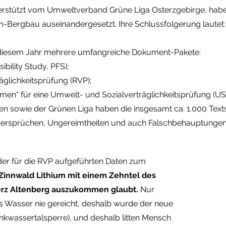
nterstützt vom Umweltverband Grüne Liga Osterzgebirge, haben
Bergbau auseinandergesetzt. Ihre Schlussfolgerung lautet:
n diesem Jahr mehrere umfangreiche Dokument-Pakete:
bility Study, PFS);
äglichkeitsprüfung (RVP);
en“ für eine Umwelt- und Sozialverträglichkeitsprüfung (US
iven sowie der Grünen Liga haben die insgesamt ca. 1.000 Tex
 Widersprüchen, Ungereimtheiten und auch Falschbehauptunge
 für die RVP aufgeführten Daten zum
Zinnwald Lithium mit einem Zehntel des
rz Altenberg auszukommen glaubt.
Nur
as Wasser nie gereicht, deshalb wurde der neue
nkwassertalsperre), und deshalb litten Mensch