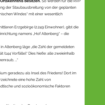
Ortskenntnis besitzen.
So werden für die RVP
ng der Staubausbreitung von der geplanten
ischen Windes“ mit einer wesentlich
tleren Erzgebirge (2.249 Einwohner), gibt die
einrichtung namens „Hof Altenberg“ – die
, in Altenberg läge „die Zahl der gemeldeten
(144 Vorfälle).“ Dies hieße: alle zweieinhalb
henraub, …“
um geradezu als Insel des Friedens! Dort im
erzeichnete eine hohe Zahl von
städtische und sozioökonomische Faktoren