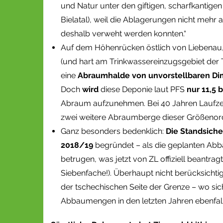
und Natur unter den giftigen, scharfkantig
Bielatal), weil die Ablagerungen nicht mehr
deshalb verweht werden konnten.“
Auf dem Höhenrücken östlich von Liebenau, 
(und hart am Trinkwassereinzugsgebiet der T
eine
Abraumhalde von unvorstellbaren D
Doch
wird
diese Deponie laut PFS
nur 11,5 
Abraum aufzunehmen. Bei 40 Jahren Laufze
zwei weitere Abraumberge dieser Größenord
Ganz besonders bedenklich:
Die Standsiche
2018/19
begründet – als die geplanten Abb
betrugen, was jetzt von ZL offiziell beantra
Siebenfache!). Überhaupt nicht berücksichti
der tschechischen Seite der Grenze – wo sic
Abbaumengen in den letzten Jahren ebenfall