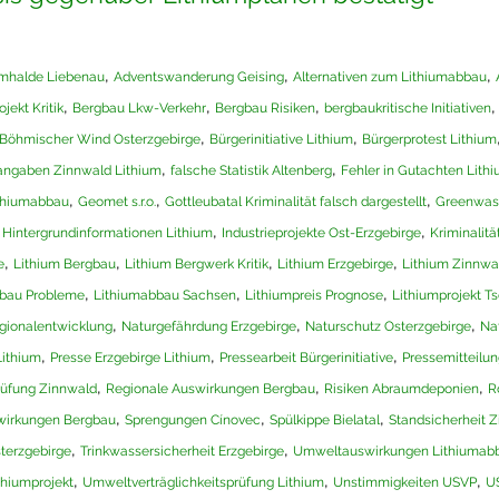
,
,
,
mhalde Liebenau
Adventswanderung Geising
Alternativen zum Lithiumabbau
,
,
,
jekt Kritik
Bergbau Lkw-Verkehr
Bergbau Risiken
bergbaukritische Initiativen
,
,
Böhmischer Wind Osterzgebirge
Bürgerinitiative Lithium
Bürgerprotest Lithium
,
,
sangaben Zinnwald Lithium
falsche Statistik Altenberg
Fehler in Gutachten Lith
,
,
,
thiumabbau
Geomet s.r.o.
Gottleubatal Kriminalität falsch dargestellt
Greenwash
,
,
,
Hintergrundinformationen Lithium
Industrieprojekte Ost-Erzgebirge
Kriminalitä
,
,
,
,
e
Lithium Bergbau
Lithium Bergwerk Kritik
Lithium Erzgebirge
Lithium Zinnwa
,
,
,
bau Probleme
Lithiumabbau Sachsen
Lithiumpreis Prognose
Lithiumprojekt T
,
,
,
gionalentwicklung
Naturgefährdung Erzgebirge
Naturschutz Osterzgebirge
Na
,
,
,
Lithium
Presse Erzgebirge Lithium
Pressearbeit Bürgerinitiative
Pressemitteilun
,
,
,
rüfung Zinnwald
Regionale Auswirkungen Bergbau
Risiken Abraumdeponien
R
,
,
,
wirkungen Bergbau
Sprengungen Cínovec
Spülkippe Bielatal
Standsicherheit 
,
,
terzgebirge
Trinkwassersicherheit Erzgebirge
Umweltauswirkungen Lithiumab
,
,
,
thiumprojekt
Umweltverträglichkeitsprüfung Lithium
Unstimmigkeiten USVP
U