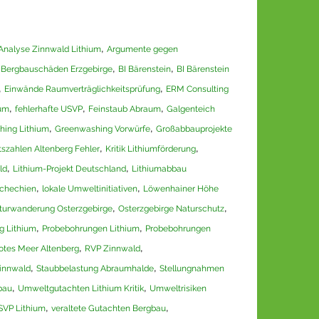
,
Analyse Zinnwald Lithium
Argumente gegen
,
,
,
Bergbauschäden Erzgebirge
BI Bärenstein
BI Bärenstein
,
,
Einwände Raumverträglichkeitsprüfung
ERM Consulting
,
,
,
ium
fehlerhafte USVP
Feinstaub Abraum
Galgenteich
,
,
ing Lithium
Greenwashing Vorwürfe
Großabbauprojekte
,
,
tszahlen Altenberg Fehler
Kritik Lithiumförderung
,
,
ld
Lithium-Projekt Deutschland
Lithiumabbau
,
,
schechien
lokale Umweltinitiativen
Löwenhainer Höhe
,
,
turwanderung Osterzgebirge
Osterzgebirge Naturschutz
,
,
g Lithium
Probebohrungen Lithium
Probebohrungen
,
,
otes Meer Altenberg
RVP Zinnwald
,
,
Zinnwald
Staubbelastung Abraumhalde
Stellungnahmen
,
,
bau
Umweltgutachten Lithium Kritik
Umweltrisiken
,
,
SVP Lithium
veraltete Gutachten Bergbau