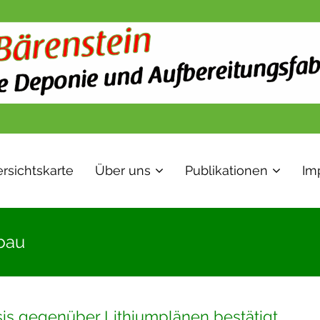
rsichtskarte
Über uns
Publikationen
Im
bau
psis gegenüber Lithiumplänen bestätigt