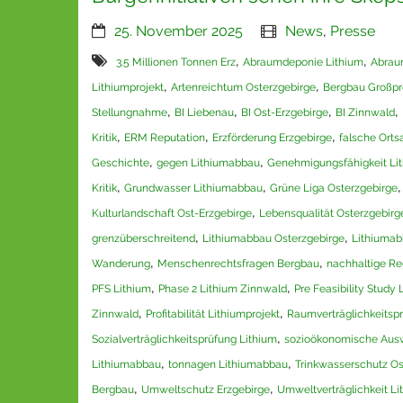
25. November 2025
News
,
Presse
,
,
3.5 Millionen Tonnen Erz
Abraumdeponie Lithium
Abrau
,
,
Lithiumprojekt
Artenreichtum Osterzgebirge
Bergbau Großpro
,
,
,
,
Stellungnahme
BI Liebenau
BI Ost-Erzgebirge
BI Zinnwald
,
,
,
Kritik
ERM Reputation
Erzförderung Erzgebirge
falsche Ort
,
,
Geschichte
gegen Lithiumabbau
Genehmigungsfähigkeit Li
,
,
Kritik
Grundwasser Lithiumabbau
Grüne Liga Osterzgebirge
,
Kulturlandschaft Ost-Erzgebirge
Lebensqualität Osterzgebirg
,
,
grenzüberschreitend
Lithiumabbau Osterzgebirge
Lithiumab
,
,
Wanderung
Menschenrechtsfragen Bergbau
nachhaltige Re
,
,
PFS Lithium
Phase 2 Lithium Zinnwald
Pre Feasibility Study 
,
,
Zinnwald
Profitabilität Lithiumprojekt
Raumverträglichkeitsp
,
Sozialverträglichkeitsprüfung Lithium
sozioökonomische Aus
,
,
Lithiumabbau
tonnagen Lithiumabbau
Trinkwasserschutz Os
,
,
Bergbau
Umweltschutz Erzgebirge
Umweltverträglichkeit Li