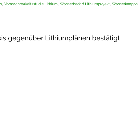
,
,
,
n
Vormachbarkeitsstudie Lithium
Wasserbedarf Lithiumprojekt
Wasserknapphe
psis gegenüber Lithiumplänen bestätigt