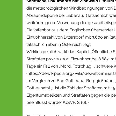
Sämtliche Dokumente hat Zinnwald Lithium v
die meteorologischen Windbedingungen von Dr
Abraumdeponie bei Liebenau. (Tatsächlich wär
weiträumigeren Verwehung der gesundheitsge
Die (offenbar aus dem Englischen übersetzte) 
Einwohnerzahl von Dittersdorf mit 3.600 an (tat
tatsächlich aber in Österreich liegt.
Wirklich peinlich wirkt das Kapitel „Öffentlich
Straftaten pro 100.000 Einwohner bei 8.687, mit
Tage ein Fall von „Mord, Totschlag, … schwere 
(https://de.wikipedia.org/wiki/Gewaltkriminalitä
Im Vergleich zu Bad Gottleuba-Berggießhübel j
Gottleubatal „… ist die Zahl der Straftaten mit
Eigentumsdelikten und Straftaten gegen die pe
beeinflusst wurde.“ (USVP, S.166)