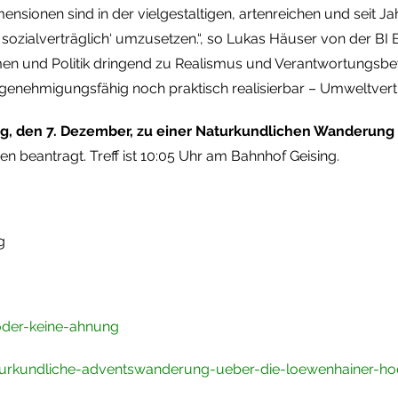
mensionen sind in der vielgestaltigen, artenreichen und seit 
zialverträglich‘ umzusetzen.“, so Lukas Häuser von der BI Bä
n und Politik dringend zu Realismus und Verantwortungsbewu
 genehmigungsfähig noch praktisch realisierbar – Umweltvertr
tag, den 7. Dezember, zu einer Naturkundlichen Wanderung
beantragt. Treff ist 10:05 Uhr am Bahnhof Geising.
g
oder-keine-ahnung
turkundliche-adventswanderung-ueber-die-loewenhainer-h