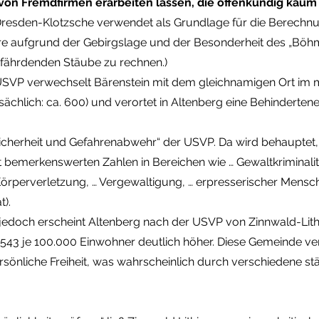
on Fremdfirmen erarbeiten lassen, die offenkundig kaum 
esden-Klotzsche verwendet als Grundlage für die Berechnu
e aufgrund der Gebirgslage und der Besonderheit des „Böhm
fährdenden Stäube zu rechnen.)
USVP verwechselt Bärenstein mit dem gleichnamigen Ort im mit
sächlich: ca. 600) und verortet in Altenberg eine Behinderten
e Sicherheit und Gefahrenabwehr“ der USVP. Da wird behauptet
 bemerkenswerten Zahlen in Bereichen wie … Gewaltkriminalität 
Körperverletzung, … Vergewaltigung, … erpresserischer Mensc
t).
edoch erscheint Altenberg nach der USVP von Zinnwald-Lithi
 45.543 je 100.000 Einwohner deutlich höher. Diese Gemeinde v
rsönliche Freiheit, was wahrscheinlich durch verschiedene 