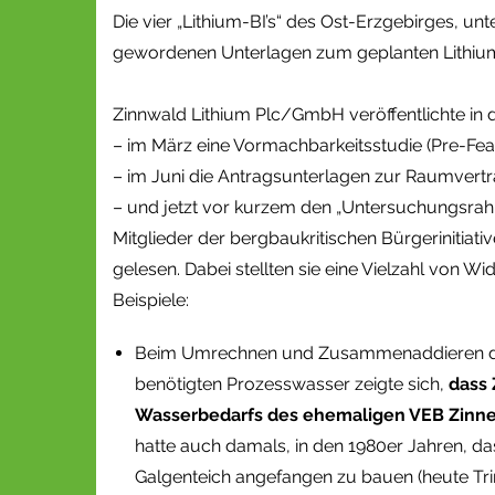
Die vier „Lithium-BI’s“ des Ost-Erzgebirges, u
gewordenen Unterlagen zum geplanten Lithium-
Zinnwald Lithium Plc/GmbH veröffentlichte i
– im März eine Vormachbarkeitsstudie (Pre-Feasi
– im Juni die Antragsunterlagen zur Raumvertr
– und jetzt vor kurzem den „Untersuchungsrahm
Mitglieder der bergbaukritischen Bürgerinitiat
gelesen. Dabei stellten sie eine Vielzahl von
Beispiele:
Beim Umrechnen und Zusammenaddieren der
benötigten Prozesswasser zeigte sich,
dass 
Wasserbedarfs des ehemaligen VEB Zinne
hatte auch damals, in den 1980er Jahren, d
Galgenteich angefangen zu bauen (heute Tri