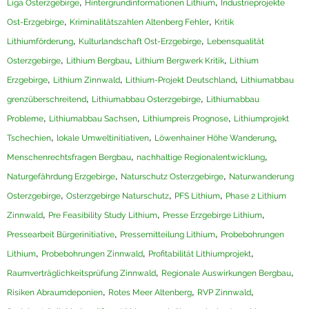
,
,
Liga Osterzgebirge
Hintergrundinformationen Lithium
Industrieprojekte
,
,
Ost-Erzgebirge
Kriminalitätszahlen Altenberg Fehler
Kritik
,
,
Lithiumförderung
Kulturlandschaft Ost-Erzgebirge
Lebensqualität
,
,
,
Osterzgebirge
Lithium Bergbau
Lithium Bergwerk Kritik
Lithium
,
,
,
Erzgebirge
Lithium Zinnwald
Lithium-Projekt Deutschland
Lithiumabbau
,
,
grenzüberschreitend
Lithiumabbau Osterzgebirge
Lithiumabbau
,
,
,
Probleme
Lithiumabbau Sachsen
Lithiumpreis Prognose
Lithiumprojekt
,
,
,
Tschechien
lokale Umweltinitiativen
Löwenhainer Höhe Wanderung
,
,
Menschenrechtsfragen Bergbau
nachhaltige Regionalentwicklung
,
,
Naturgefährdung Erzgebirge
Naturschutz Osterzgebirge
Naturwanderung
,
,
,
Osterzgebirge
Osterzgebirge Naturschutz
PFS Lithium
Phase 2 Lithium
,
,
,
Zinnwald
Pre Feasibility Study Lithium
Presse Erzgebirge Lithium
,
,
Pressearbeit Bürgerinitiative
Pressemitteilung Lithium
Probebohrungen
,
,
,
Lithium
Probebohrungen Zinnwald
Profitabilität Lithiumprojekt
,
,
Raumverträglichkeitsprüfung Zinnwald
Regionale Auswirkungen Bergbau
,
,
,
Risiken Abraumdeponien
Rotes Meer Altenberg
RVP Zinnwald