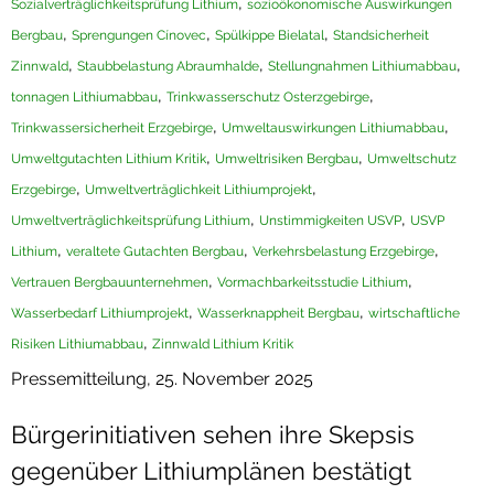
,
Sozialverträglichkeitsprüfung Lithium
sozioökonomische Auswirkungen
,
,
,
Bergbau
Sprengungen Cínovec
Spülkippe Bielatal
Standsicherheit
,
,
,
Zinnwald
Staubbelastung Abraumhalde
Stellungnahmen Lithiumabbau
,
,
tonnagen Lithiumabbau
Trinkwasserschutz Osterzgebirge
,
,
Trinkwassersicherheit Erzgebirge
Umweltauswirkungen Lithiumabbau
,
,
Umweltgutachten Lithium Kritik
Umweltrisiken Bergbau
Umweltschutz
,
,
Erzgebirge
Umweltverträglichkeit Lithiumprojekt
,
,
Umweltverträglichkeitsprüfung Lithium
Unstimmigkeiten USVP
USVP
,
,
,
Lithium
veraltete Gutachten Bergbau
Verkehrsbelastung Erzgebirge
,
,
Vertrauen Bergbauunternehmen
Vormachbarkeitsstudie Lithium
,
,
Wasserbedarf Lithiumprojekt
Wasserknappheit Bergbau
wirtschaftliche
,
Risiken Lithiumabbau
Zinnwald Lithium Kritik
Pressemitteilung, 25. November 2025
Bürgerinitiativen sehen ihre Skepsis
gegenüber Lithiumplänen bestätigt