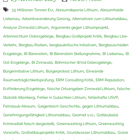
,
,
Termine
3.5 Millionen Tonnen Erz
Abraumdeponie Lithium
Abraumhalde
,
,
,
Liebenau
Adventswanderung Geising
Alternativen zum Lithiumabbau
Newsletter
,
,
Analyse Zinnwald Lithium
Argumente gegen Lithiumprojekt
,
,
Artenreichtum Osterzgebirge
Bergbau Großprojekt Kritik
Bergbau Lkw-
,
,
,
Verkehr
Bergbau Risiken
bergbaukritische Initiativen
Bergbauschäden
,
,
,
,
Erzgebirge
BI Bärenstein
BI Bärenstein Stellungnahme
BI Liebenau
BI
,
,
,
Ost-Erzgebirge
BI Zinnwald
Böhmischer Wind Osterzgebirge
,
,
Bürgerinitiative Lithium
Bürgerprotest Lithium
Einwände
,
,
,
Raumverträglichkeitsprüfung
ERM Consulting Kritik
ERM Reputation
,
,
Erzförderung Erzgebirge
falsche Ortsangaben Zinnwald Lithium
falsche
,
,
,
Statistik Altenberg
Fehler in Gutachten Lithium
fehlerhafte USVP
,
,
,
Feinstaub Abraum
Galgenteich Geschichte
gegen Lithiumabbau
,
,
Genehmigungsfähigkeit Lithiumabbau
Geomet s.r.o.
Gottleubatal
,
,
Kriminalität falsch dargestellt
Greenwashing Lithium
Greenwashing
,
,
,
Vorwürfe
Großabbauprojekte Kritik
Grundwasser Lithiumabbau
Grüne