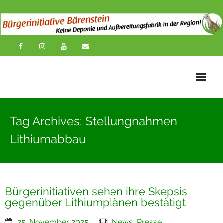
Startseite
Tag Archives: Stellungnahmen
News
Lithiumabbau
Übersichtskarte
Über uns
Bürgerinitiativen sehen ihre Skepsis
Publikationen
gegenüber Lithiumplänen bestätigt
Impressionen
25. November 2025
News
,
Presse