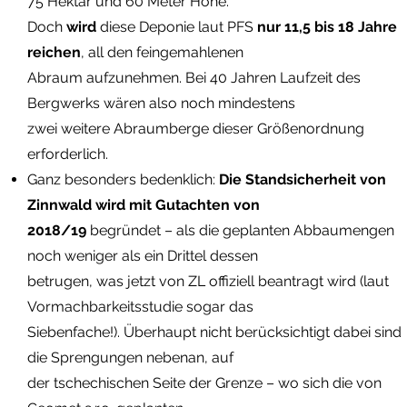
75 Hektar und 60 Meter Höhe.
Doch
wird
diese Deponie laut PFS
nur 11,5 bis 18 Jahre
reichen
, all den feingemahlenen
Abraum aufzunehmen. Bei 40 Jahren Laufzeit des
Bergwerks wären also noch mindestens
zwei weitere Abraumberge dieser Größenordnung
erforderlich.
Ganz besonders bedenklich:
Die Standsicherheit von
Zinnwald wird mit Gutachten von
2018/19
begründet – als die geplanten Abbaumengen
noch weniger als ein Drittel dessen
betrugen, was jetzt von ZL offiziell beantragt wird (laut
Vormachbarkeitsstudie sogar das
Siebenfache!). Überhaupt nicht berücksichtigt dabei sind
die Sprengungen nebenan, auf
der tschechischen Seite der Grenze – wo sich die von