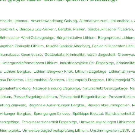
,
,
,
mhalde Liebenau
Adventswanderung Geising
Alternativen zum Lithiumabbau
,
,
,
jekt Kritik
Bergbau Lkw-Verkehr
Bergbau Risiken
bergbaukritische Initiativen
,
,
Böhmischer Wind Osterzgebirge
Bürgerinitiative Lithium
Bürgerprotest Lithium
,
,
sangaben Zinnwald Lithium
falsche Statistik Altenberg
Fehler in Gutachten Lith
,
,
,
thiumabbau
Geomet s.r.o.
Gottleubatal Kriminalität falsch dargestellt
Greenwash
,
,
,
Hintergrundinformationen Lithium
Industrieprojekte Ost-Erzgebirge
Kriminalitä
,
,
,
,
e
Lithium Bergbau
Lithium Bergwerk Kritik
Lithium Erzgebirge
Lithium Zinnwa
,
,
,
bau Probleme
Lithiumabbau Sachsen
Lithiumpreis Prognose
Lithiumprojekt T
,
,
,
gionalentwicklung
Naturgefährdung Erzgebirge
Naturschutz Osterzgebirge
Na
,
,
,
Lithium
Presse Erzgebirge Lithium
Pressearbeit Bürgerinitiative
Pressemitteilun
,
,
,
rüfung Zinnwald
Regionale Auswirkungen Bergbau
Risiken Abraumdeponien
R
,
,
,
wirkungen Bergbau
Sprengungen Cínovec
Spülkippe Bielatal
Standsicherheit 
,
,
terzgebirge
Trinkwassersicherheit Erzgebirge
Umweltauswirkungen Lithiumab
,
,
,
thiumprojekt
Umweltverträglichkeitsprüfung Lithium
Unstimmigkeiten USVP
U