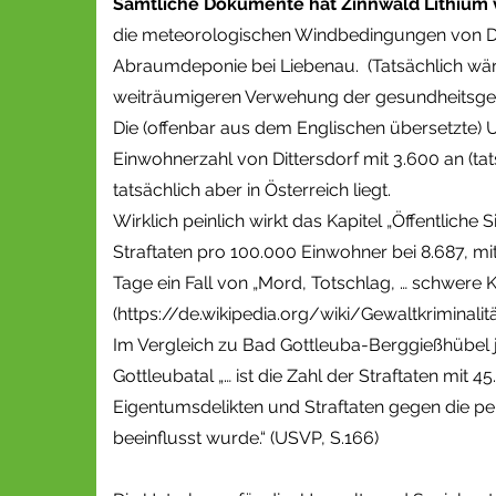
Sämtliche Dokumente hat Zinnwald Lithium v
die meteorologischen Windbedingungen von Dr
Abraumdeponie bei Liebenau. (Tatsächlich wär
weiträumigeren Verwehung der gesundheitsge
Die (offenbar aus dem Englischen übersetzte) 
Einwohnerzahl von Dittersdorf mit 3.600 an (tat
tatsächlich aber in Österreich liegt.
Wirklich peinlich wirkt das Kapitel „Öffentlich
Straftaten pro 100.000 Einwohner bei 8.687, mit
Tage ein Fall von „Mord, Totschlag, … schwere 
(https://de.wikipedia.org/wiki/Gewaltkriminalitä
Im Vergleich zu Bad Gottleuba-Berggießhübel j
Gottleubatal „… ist die Zahl der Straftaten mit
Eigentumsdelikten und Straftaten gegen die pe
beeinflusst wurde.“ (USVP, S.166)