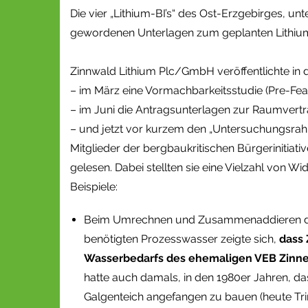
Die vier „Lithium-BI’s“ des Ost-Erzgebirges, u
gewordenen Unterlagen zum geplanten Lithium-
Zinnwald Lithium Plc/GmbH veröffentlichte i
– im März eine Vormachbarkeitsstudie (Pre-Feasi
– im Juni die Antragsunterlagen zur Raumvertr
– und jetzt vor kurzem den „Untersuchungsrahm
Mitglieder der bergbaukritischen Bürgerinitiat
gelesen. Dabei stellten sie eine Vielzahl von
Beispiele:
Beim Umrechnen und Zusammenaddieren der
benötigten Prozesswasser zeigte sich,
dass 
Wasserbedarfs des ehemaligen VEB Zinne
hatte auch damals, in den 1980er Jahren, d
Galgenteich angefangen zu bauen (heute Tri