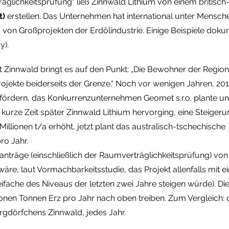
träglichkeitsprüfung“ ließ Zinnwald Lithium von einem britis
t)
erstellen. Das Unternehmen hat international unter Mensc
 von Großprojekten der Erdölindustrie. Einige Beispiele doku
y).
t Zinnwald bringt es auf den Punkt: „Die Bewohner der Regio
ekte beiderseits der Grenze.“ Noch vor wenigen Jahren, 201
r fördern, das Konkurrenzunternehmen Geomet s.r.o. plante u
kurze Zeit später Zinnwald Lithium hervorging, eine Steigeru
Millionen t/a erhöht, jetzt plant das australisch-tschechische
ro Jahr.
nträge (einschließlich der Raumverträglichkeitsprüfung) vo
wäre, laut Vormachbarkeitsstudie, das Projekt allenfalls mit e
eifache des Niveaus der letzten zwei Jahre steigen würde). 
ionen Tonnen Erz pro Jahr nach oben treiben. Zum Vergleich:
gdörfchens Zinnwald, jedes Jahr.