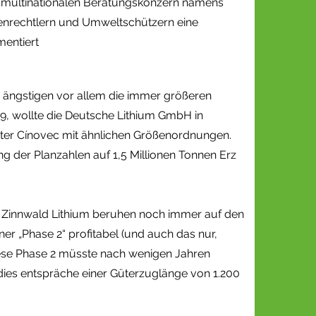
ch-multinationalen Beratungskonzern namens
henrechtlern und Umweltschützern eine
mentiert
n ängstigen vor allem die immer größeren
9, wollte die Deutsche Lithium GmbH in
nter Cínovec mit ähnlichen Größenordnungen.
ng der Planzahlen auf 1,5 Millionen Tonnen Erz
n Zinnwald Lithium beruhen noch immer auf den
iner „Phase 2“ profitabel (und auch das nur,
Diese Phase 2 müsste nach wenigen Jahren
 dies entspräche einer Güterzuglänge von 1.200