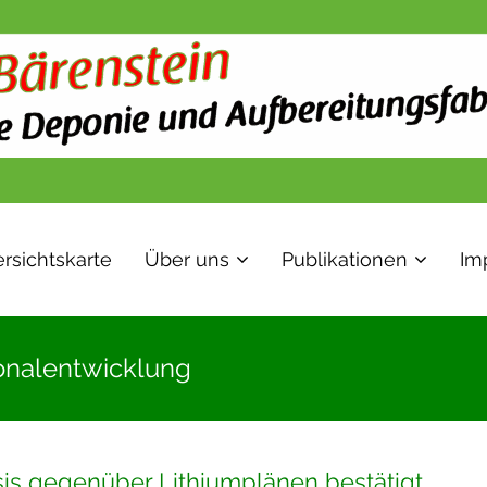
rsichtskarte
Über uns
Publikationen
Im
ionalentwicklung
psis gegenüber Lithiumplänen bestätigt