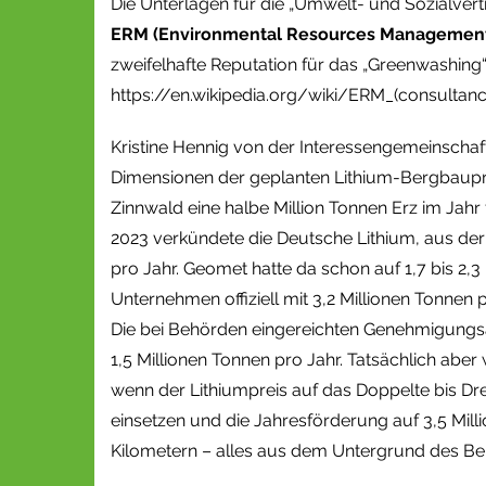
Die Unterlagen für die „Umwelt- und Sozialver
ERM (Environmental Resources Managemen
zweifelhafte Reputation für das „Greenwashing“
https://en.wikipedia.org/wiki/ERM_(consultanc
Kristine Hennig von der Interessengemeinschaf
Dimensionen der geplanten Lithium-Bergbauproj
Zinnwald eine halbe Million Tonnen Erz im Jah
2023 verkündete die Deutsche Lithium, aus der 
pro Jahr. Geomet hatte da schon auf 1,7 bis 2,3 
Unternehmen offiziell mit 3,2 Millionen Tonnen p
Die bei Behörden eingereichten Genehmigungsa
1,5 Millionen Tonnen pro Jahr. Tatsächlich aber 
wenn der Lithiumpreis auf das Doppelte bis Dr
einsetzen und die Jahresförderung auf 3,5 Mill
Kilometern – alles aus dem Untergrund des Ber