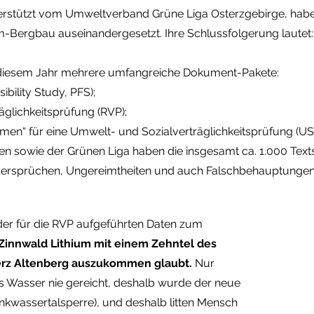
nterstützt vom Umweltverband Grüne Liga Osterzgebirge, haben
Bergbau auseinandergesetzt. Ihre Schlussfolgerung lautet:
n diesem Jahr mehrere umfangreiche Dokument-Pakete:
bility Study, PFS);
äglichkeitsprüfung (RVP);
en“ für eine Umwelt- und Sozialverträglichkeitsprüfung (US
iven sowie der Grünen Liga haben die insgesamt ca. 1.000 Tex
 Widersprüchen, Ungereimtheiten und auch Falschbehauptunge
 für die RVP aufgeführten Daten zum
Zinnwald Lithium mit einem Zehntel des
rz Altenberg auszukommen glaubt.
Nur
as Wasser nie gereicht, deshalb wurde der neue
nkwassertalsperre), und deshalb litten Mensch