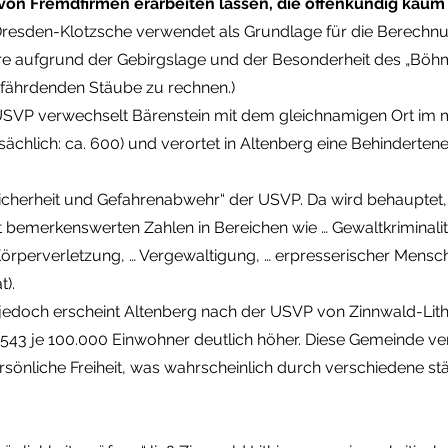
on Fremdfirmen erarbeiten lassen, die offenkundig kaum 
esden-Klotzsche verwendet als Grundlage für die Berechnu
e aufgrund der Gebirgslage und der Besonderheit des „Böhm
fährdenden Stäube zu rechnen.)
USVP verwechselt Bärenstein mit dem gleichnamigen Ort im mit
sächlich: ca. 600) und verortet in Altenberg eine Behinderten
e Sicherheit und Gefahrenabwehr“ der USVP. Da wird behauptet
 bemerkenswerten Zahlen in Bereichen wie … Gewaltkriminalität 
Körperverletzung, … Vergewaltigung, … erpresserischer Mensc
t).
edoch erscheint Altenberg nach der USVP von Zinnwald-Lithi
 45.543 je 100.000 Einwohner deutlich höher. Diese Gemeinde v
rsönliche Freiheit, was wahrscheinlich durch verschiedene 