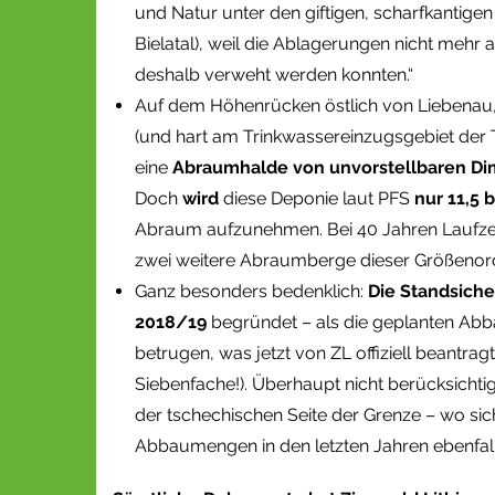
und Natur unter den giftigen, scharfkantig
Bielatal), weil die Ablagerungen nicht mehr
deshalb verweht werden konnten.“
Auf dem Höhenrücken östlich von Liebenau, 
(und hart am Trinkwassereinzugsgebiet der T
eine
Abraumhalde von unvorstellbaren D
Doch
wird
diese Deponie laut PFS
nur 11,5 
Abraum aufzunehmen. Bei 40 Jahren Laufze
zwei weitere Abraumberge dieser Größenord
Ganz besonders bedenklich:
Die Standsiche
2018/19
begründet – als die geplanten Abb
betrugen, was jetzt von ZL offiziell beantra
Siebenfache!). Überhaupt nicht berücksichti
der tschechischen Seite der Grenze – wo sic
Abbaumengen in den letzten Jahren ebenfall