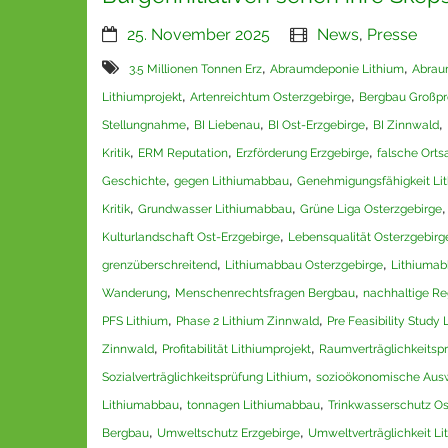
25. November 2025
News
,
Presse
,
,
3.5 Millionen Tonnen Erz
Abraumdeponie Lithium
Abrau
,
,
Lithiumprojekt
Artenreichtum Osterzgebirge
Bergbau Großpro
,
,
,
,
Stellungnahme
BI Liebenau
BI Ost-Erzgebirge
BI Zinnwald
,
,
,
Kritik
ERM Reputation
Erzförderung Erzgebirge
falsche Ort
,
,
Geschichte
gegen Lithiumabbau
Genehmigungsfähigkeit Li
,
,
Kritik
Grundwasser Lithiumabbau
Grüne Liga Osterzgebirge
,
Kulturlandschaft Ost-Erzgebirge
Lebensqualität Osterzgebirg
,
,
grenzüberschreitend
Lithiumabbau Osterzgebirge
Lithiumab
,
,
Wanderung
Menschenrechtsfragen Bergbau
nachhaltige Re
,
,
PFS Lithium
Phase 2 Lithium Zinnwald
Pre Feasibility Study 
,
,
Zinnwald
Profitabilität Lithiumprojekt
Raumverträglichkeitsp
,
Sozialverträglichkeitsprüfung Lithium
sozioökonomische Aus
,
,
Lithiumabbau
tonnagen Lithiumabbau
Trinkwasserschutz Os
,
,
Bergbau
Umweltschutz Erzgebirge
Umweltverträglichkeit Li