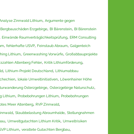
,
Analyse Zinnwald Lithium
Argumente gegen
,
,
,
Bergbauschäden Erzgebirge
BI Bärenstein
BI Bärenstein
,
,
Einwände Raumverträglichkeitsprüfung
ERM Consulting
,
,
,
ium
fehlerhafte USVP
Feinstaub Abraum
Galgenteich
,
,
ing Lithium
Greenwashing Vorwürfe
Großabbauprojekte
,
,
tszahlen Altenberg Fehler
Kritik Lithiumförderung
,
,
ld
Lithium-Projekt Deutschland
Lithiumabbau
,
,
schechien
lokale Umweltinitiativen
Löwenhainer Höhe
,
,
turwanderung Osterzgebirge
Osterzgebirge Naturschutz
,
,
g Lithium
Probebohrungen Lithium
Probebohrungen
,
,
otes Meer Altenberg
RVP Zinnwald
,
,
Zinnwald
Staubbelastung Abraumhalde
Stellungnahmen
,
,
bau
Umweltgutachten Lithium Kritik
Umweltrisiken
,
,
SVP Lithium
veraltete Gutachten Bergbau