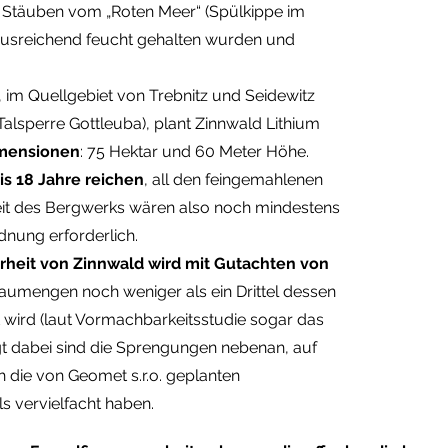
en Stäuben vom „Roten Meer“ (Spülkippe im
 ausreichend feucht gehalten wurden und
im Quellgebiet von Trebnitz und Seidewitz
alsperre Gottleuba), plant Zinnwald Lithium
imensionen
: 75 Hektar und 60 Meter Höhe.
bis 18 Jahre reichen
, all den feingemahlenen
it des Bergwerks wären also noch mindestens
nung erforderlich.
rheit von Zinnwald wird mit Gutachten von
aumengen noch weniger als ein Drittel dessen
gt wird (laut Vormachbarkeitsstudie sogar das
gt dabei sind die Sprengungen nebenan, auf
h die von Geomet s.r.o. geplanten
s vervielfacht haben.