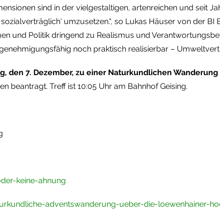
mensionen sind in der vielgestaltigen, artenreichen und seit 
zialverträglich‘ umzusetzen.“, so Lukas Häuser von der BI Bä
n und Politik dringend zu Realismus und Verantwortungsbewu
 genehmigungsfähig noch praktisch realisierbar – Umweltvertr
tag, den 7. Dezember, zu einer Naturkundlichen Wanderung
beantragt. Treff ist 10:05 Uhr am Bahnhof Geising.
g
oder-keine-ahnung
turkundliche-adventswanderung-ueber-die-loewenhainer-h