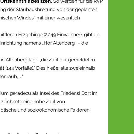
Ortskenntnis besitzen.
So werden für die RVP
ng der Staubausbreitung von der geplanten
ischen Windes“ mit einer wesentlich
tleren Erzgebirge (2.249 Einwohner), gibt die
einrichtung namens „Hof Altenberg“ – die
, in Altenberg läge „die Zahl der gemeldeten
(144 Vorfälle).“ Dies hieße: alle zweieinhalb
henraub, …“
um geradezu als Insel des Friedens! Dort im
erzeichnete eine hohe Zahl von
städtische und sozioökonomische Faktoren