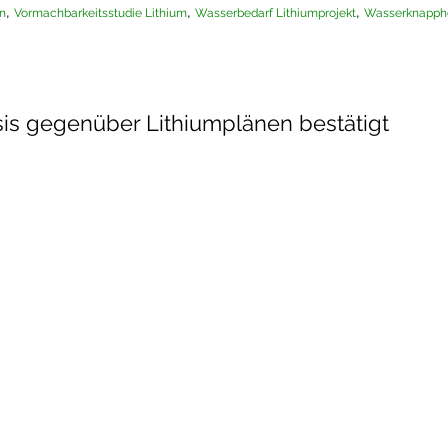
,
,
,
n
Vormachbarkeitsstudie Lithium
Wasserbedarf Lithiumprojekt
Wasserknapphe
psis gegenüber Lithiumplänen bestätigt