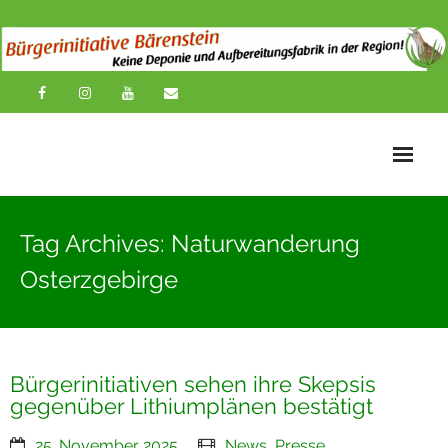
Startseite
Tag Archives: Naturwanderung
News
Osterzgebirge
Übersichtskarte
Über uns
Bürgerinitiativen sehen ihre Skepsis
Publikationen
gegenüber Lithiumplänen bestätigt
Impressionen
25. November 2025
News
,
Presse