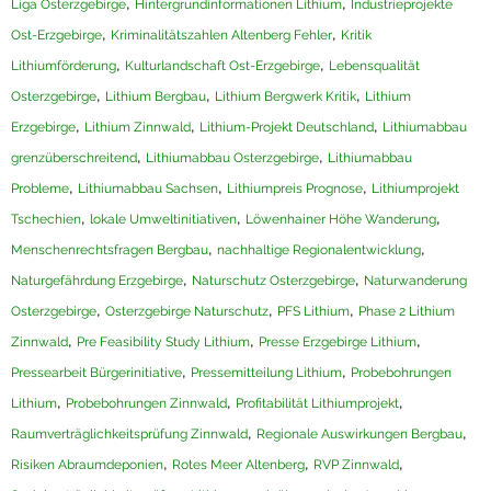
,
,
Liga Osterzgebirge
Hintergrundinformationen Lithium
Industrieprojekte
,
,
Ost-Erzgebirge
Kriminalitätszahlen Altenberg Fehler
Kritik
,
,
Lithiumförderung
Kulturlandschaft Ost-Erzgebirge
Lebensqualität
,
,
,
Osterzgebirge
Lithium Bergbau
Lithium Bergwerk Kritik
Lithium
,
,
,
Erzgebirge
Lithium Zinnwald
Lithium-Projekt Deutschland
Lithiumabbau
,
,
grenzüberschreitend
Lithiumabbau Osterzgebirge
Lithiumabbau
,
,
,
Probleme
Lithiumabbau Sachsen
Lithiumpreis Prognose
Lithiumprojekt
,
,
,
Tschechien
lokale Umweltinitiativen
Löwenhainer Höhe Wanderung
,
,
Menschenrechtsfragen Bergbau
nachhaltige Regionalentwicklung
,
,
Naturgefährdung Erzgebirge
Naturschutz Osterzgebirge
Naturwanderung
,
,
,
Osterzgebirge
Osterzgebirge Naturschutz
PFS Lithium
Phase 2 Lithium
,
,
,
Zinnwald
Pre Feasibility Study Lithium
Presse Erzgebirge Lithium
,
,
Pressearbeit Bürgerinitiative
Pressemitteilung Lithium
Probebohrungen
,
,
,
Lithium
Probebohrungen Zinnwald
Profitabilität Lithiumprojekt
,
,
Raumverträglichkeitsprüfung Zinnwald
Regionale Auswirkungen Bergbau
,
,
,
Risiken Abraumdeponien
Rotes Meer Altenberg
RVP Zinnwald