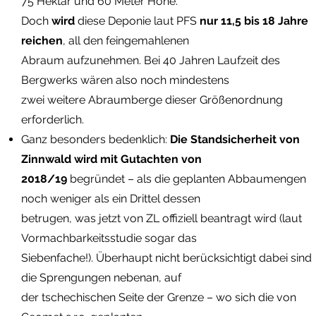
75 Hektar und 60 Meter Höhe.
Doch
wird
diese Deponie laut PFS
nur 11,5 bis 18 Jahre
reichen
, all den feingemahlenen
Abraum aufzunehmen. Bei 40 Jahren Laufzeit des
Bergwerks wären also noch mindestens
zwei weitere Abraumberge dieser Größenordnung
erforderlich.
Ganz besonders bedenklich:
Die Standsicherheit von
Zinnwald wird mit Gutachten von
2018/19
begründet – als die geplanten Abbaumengen
noch weniger als ein Drittel dessen
betrugen, was jetzt von ZL offiziell beantragt wird (laut
Vormachbarkeitsstudie sogar das
Siebenfache!). Überhaupt nicht berücksichtigt dabei sind
die Sprengungen nebenan, auf
der tschechischen Seite der Grenze – wo sich die von