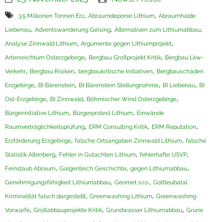
,
,
Termine
3.5 Millionen Tonnen Erz
Abraumdeponie Lithium
Abraumhalde
,
,
,
Liebenau
Adventswanderung Geising
Alternativen zum Lithiumabbau
Newsletter
,
,
Analyse Zinnwald Lithium
Argumente gegen Lithiumprojekt
,
,
Artenreichtum Osterzgebirge
Bergbau Großprojekt Kritik
Bergbau Lkw-
,
,
,
Verkehr
Bergbau Risiken
bergbaukritische Initiativen
Bergbauschäden
,
,
,
,
Erzgebirge
BI Bärenstein
BI Bärenstein Stellungnahme
BI Liebenau
BI
,
,
,
Ost-Erzgebirge
BI Zinnwald
Böhmischer Wind Osterzgebirge
,
,
Bürgerinitiative Lithium
Bürgerprotest Lithium
Einwände
,
,
,
Raumverträglichkeitsprüfung
ERM Consulting Kritik
ERM Reputation
,
,
Erzförderung Erzgebirge
falsche Ortsangaben Zinnwald Lithium
falsche
,
,
,
Statistik Altenberg
Fehler in Gutachten Lithium
fehlerhafte USVP
,
,
,
Feinstaub Abraum
Galgenteich Geschichte
gegen Lithiumabbau
,
,
Genehmigungsfähigkeit Lithiumabbau
Geomet s.r.o.
Gottleubatal
,
,
Kriminalität falsch dargestellt
Greenwashing Lithium
Greenwashing
,
,
,
Vorwürfe
Großabbauprojekte Kritik
Grundwasser Lithiumabbau
Grüne