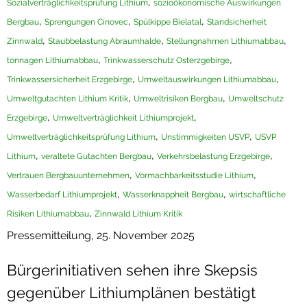
,
Sozialverträglichkeitsprüfung Lithium
sozioökonomische Auswirkungen
,
,
,
Bergbau
Sprengungen Cínovec
Spülkippe Bielatal
Standsicherheit
,
,
,
Zinnwald
Staubbelastung Abraumhalde
Stellungnahmen Lithiumabbau
,
,
tonnagen Lithiumabbau
Trinkwasserschutz Osterzgebirge
,
,
Trinkwassersicherheit Erzgebirge
Umweltauswirkungen Lithiumabbau
,
,
Umweltgutachten Lithium Kritik
Umweltrisiken Bergbau
Umweltschutz
,
,
Erzgebirge
Umweltverträglichkeit Lithiumprojekt
,
,
Umweltverträglichkeitsprüfung Lithium
Unstimmigkeiten USVP
USVP
,
,
,
Lithium
veraltete Gutachten Bergbau
Verkehrsbelastung Erzgebirge
,
,
Vertrauen Bergbauunternehmen
Vormachbarkeitsstudie Lithium
,
,
Wasserbedarf Lithiumprojekt
Wasserknappheit Bergbau
wirtschaftliche
,
Risiken Lithiumabbau
Zinnwald Lithium Kritik
Pressemitteilung, 25. November 2025
Bürgerinitiativen sehen ihre Skepsis
gegenüber Lithiumplänen bestätigt