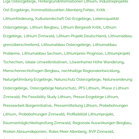
,
,
Liga Osterzgebirge
Hintergrundinformationen Lithium
Industrieprojekte
,
,
Ost-Erzgebirge
Kriminalitätszahlen Altenberg Fehler
Kritik
,
,
Lithiumförderung
Kulturlandschaft Ost-Erzgebirge
Lebensqualität
,
,
,
Osterzgebirge
Lithium Bergbau
Lithium Bergwerk Kritik
Lithium
,
,
,
Erzgebirge
Lithium Zinnwald
Lithium-Projekt Deutschland
Lithiumabbau
,
,
grenzüberschreitend
Lithiumabbau Osterzgebirge
Lithiumabbau
,
,
,
Probleme
Lithiumabbau Sachsen
Lithiumpreis Prognose
Lithiumprojekt
,
,
,
Tschechien
lokale Umweltinitiativen
Löwenhainer Höhe Wanderung
,
,
Menschenrechtsfragen Bergbau
nachhaltige Regionalentwicklung
,
,
Naturgefährdung Erzgebirge
Naturschutz Osterzgebirge
Naturwanderung
,
,
,
Osterzgebirge
Osterzgebirge Naturschutz
PFS Lithium
Phase 2 Lithium
,
,
,
Zinnwald
Pre Feasibility Study Lithium
Presse Erzgebirge Lithium
,
,
Pressearbeit Bürgerinitiative
Pressemitteilung Lithium
Probebohrungen
,
,
,
Lithium
Probebohrungen Zinnwald
Profitabilität Lithiumprojekt
,
,
Raumverträglichkeitsprüfung Zinnwald
Regionale Auswirkungen Bergbau
,
,
,
Risiken Abraumdeponien
Rotes Meer Altenberg
RVP Zinnwald