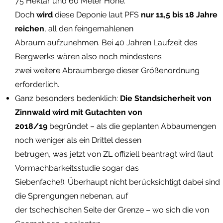
75 Hektar und 60 Meter Höhe.
Doch
wird
diese Deponie laut PFS
nur 11,5 bis 18 Jahre
reichen
, all den feingemahlenen
Abraum aufzunehmen. Bei 40 Jahren Laufzeit des
Bergwerks wären also noch mindestens
zwei weitere Abraumberge dieser Größenordnung
erforderlich.
Ganz besonders bedenklich:
Die Standsicherheit von
Zinnwald wird mit Gutachten von
2018/19
begründet – als die geplanten Abbaumengen
noch weniger als ein Drittel dessen
betrugen, was jetzt von ZL offiziell beantragt wird (laut
Vormachbarkeitsstudie sogar das
Siebenfache!). Überhaupt nicht berücksichtigt dabei sind
die Sprengungen nebenan, auf
der tschechischen Seite der Grenze – wo sich die von