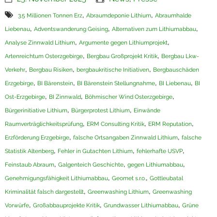
,
,
Termine
3.5 Millionen Tonnen Erz
Abraumdeponie Lithium
Abraumhalde
,
,
,
Liebenau
Adventswanderung Geising
Alternativen zum Lithiumabbau
Newsletter
,
,
Analyse Zinnwald Lithium
Argumente gegen Lithiumprojekt
,
,
Artenreichtum Osterzgebirge
Bergbau Großprojekt Kritik
Bergbau Lkw-
,
,
,
Verkehr
Bergbau Risiken
bergbaukritische Initiativen
Bergbauschäden
,
,
,
,
Erzgebirge
BI Bärenstein
BI Bärenstein Stellungnahme
BI Liebenau
BI
,
,
,
Ost-Erzgebirge
BI Zinnwald
Böhmischer Wind Osterzgebirge
,
,
Bürgerinitiative Lithium
Bürgerprotest Lithium
Einwände
,
,
,
Raumverträglichkeitsprüfung
ERM Consulting Kritik
ERM Reputation
,
,
Erzförderung Erzgebirge
falsche Ortsangaben Zinnwald Lithium
falsche
,
,
,
Statistik Altenberg
Fehler in Gutachten Lithium
fehlerhafte USVP
,
,
,
Feinstaub Abraum
Galgenteich Geschichte
gegen Lithiumabbau
,
,
Genehmigungsfähigkeit Lithiumabbau
Geomet s.r.o.
Gottleubatal
,
,
Kriminalität falsch dargestellt
Greenwashing Lithium
Greenwashing
,
,
,
Vorwürfe
Großabbauprojekte Kritik
Grundwasser Lithiumabbau
Grüne