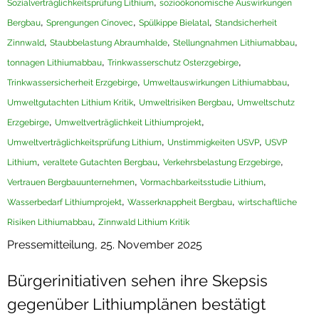
,
Sozialverträglichkeitsprüfung Lithium
sozioökonomische Auswirkungen
,
,
,
Bergbau
Sprengungen Cínovec
Spülkippe Bielatal
Standsicherheit
,
,
,
Zinnwald
Staubbelastung Abraumhalde
Stellungnahmen Lithiumabbau
,
,
tonnagen Lithiumabbau
Trinkwasserschutz Osterzgebirge
,
,
Trinkwassersicherheit Erzgebirge
Umweltauswirkungen Lithiumabbau
,
,
Umweltgutachten Lithium Kritik
Umweltrisiken Bergbau
Umweltschutz
,
,
Erzgebirge
Umweltverträglichkeit Lithiumprojekt
,
,
Umweltverträglichkeitsprüfung Lithium
Unstimmigkeiten USVP
USVP
,
,
,
Lithium
veraltete Gutachten Bergbau
Verkehrsbelastung Erzgebirge
,
,
Vertrauen Bergbauunternehmen
Vormachbarkeitsstudie Lithium
,
,
Wasserbedarf Lithiumprojekt
Wasserknappheit Bergbau
wirtschaftliche
,
Risiken Lithiumabbau
Zinnwald Lithium Kritik
Pressemitteilung, 25. November 2025
Bürgerinitiativen sehen ihre Skepsis
gegenüber Lithiumplänen bestätigt