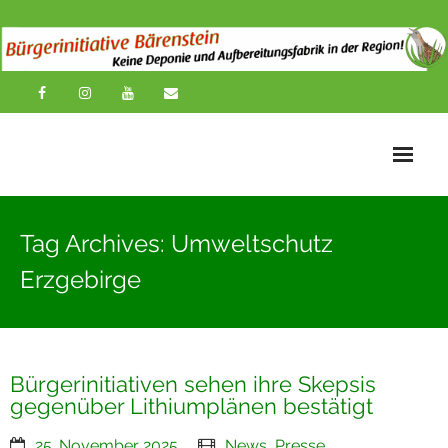
Startseite
Tag Archives: Umweltschutz
News
Erzgebirge
Übersichtskarte
Über uns
Bürgerinitiativen sehen ihre Skepsis
Publikationen
gegenüber Lithiumplänen bestätigt
Impressionen
25. November 2025
News
,
Presse