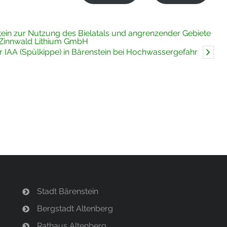
tein zur Nutzung des Bielatals und angrenzender Gebiete
 Zinnwald Lithium GmbH
 IAA (Spülkippe) in Bärenstein bei Hochwassergefahr
Stadt Bärenstein
Bergstadt Altenberg
Rathaus Altenberg