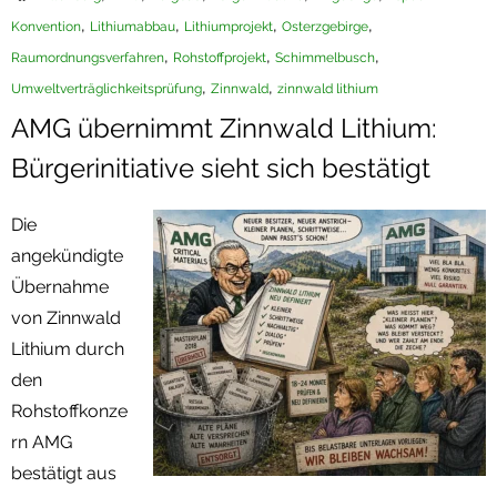
,
,
,
,
Konvention
Lithiumabbau
Lithiumprojekt
Osterzgebirge
Termine
,
,
,
Raumordnungsverfahren
Rohstoffprojekt
Schimmelbusch
Newsletter
,
,
Umweltverträglichkeitsprüfung
Zinnwald
zinnwald lithium
AMG übernimmt Zinnwald Lithium:
Bürgerinitiative sieht sich bestätigt
Die
angekündigte
Übernahme
von Zinnwald
Lithium durch
den
Rohstoffkonze
rn AMG
bestätigt aus