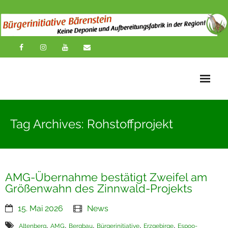
Startseite
Tag Archives: Rohstoffprojekt
News
Übersichtskarte
AMG-Übernahme bestätigt Zweifel am
Über uns
Größenwahn des Zinnwald-Projekts
Publikationen
15. Mai 2026
News
Impressionen
,
,
,
,
,
Altenberg
AMG
Bergbau
Bürgerinitiative
Erzgebirge
Espoo-