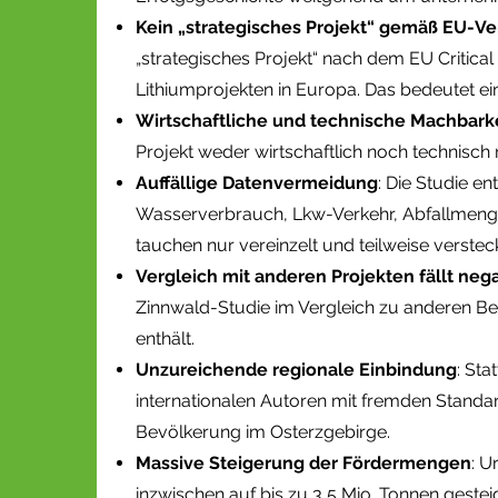
Kein „strategisches Projekt“ gemäß EU-V
„strategisches Projekt“ nach dem EU Critica
Lithiumprojekten in Europa. Das bedeutet ei
Wirtschaftliche und technische Machbarke
Projekt weder wirtschaftlich noch technisch r
Auffällige Datenvermeidung
: Die Studie e
Wasserverbrauch, Lkw-Verkehr, Abfallmenge
tauchen nur vereinzelt und teilweise versteck
Vergleich mit anderen Projekten fällt nega
Zinnwald-Studie im Vergleich zu anderen B
enthält.
Unzureichende regionale Einbindung
: Sta
internationalen Autoren mit fremden Stand
Bevölkerung im Osterzgebirge.
Massive Steigerung der Fördermengen
: U
inzwischen auf bis zu 3,5 Mio. Tonnen geste