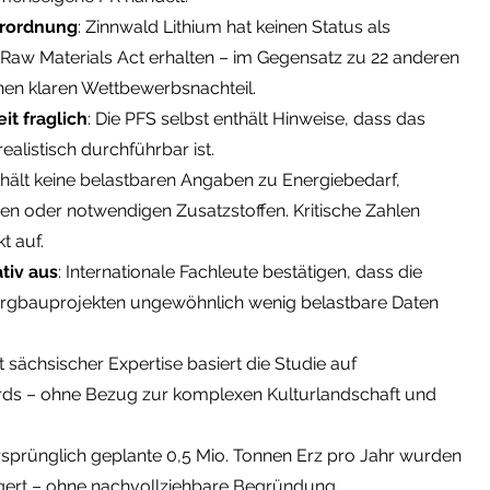
erordnung
: Zinnwald Lithium hat keinen Status als
l Raw Materials Act erhalten – im Gegensatz zu 22 anderen
nen klaren Wettbewerbsnachteil.
it fraglich
: Die PFS selbst enthält Hinweise, dass das
ealistisch durchführbar ist.
nthält keine belastbaren Angaben zu Energiebedarf,
n oder notwendigen Zusatzstoffen. Kritische Zahlen
t auf.
tiv aus
: Internationale Fachleute bestätigen, dass die
ergbauprojekten ungewöhnlich wenig belastbare Daten
tt sächsischer Expertise basiert die Studie auf
ards – ohne Bezug zur komplexen Kulturlandschaft und
rsprünglich geplante 0,5 Mio. Tonnen Erz pro Jahr wurden
igert – ohne nachvollziehbare Begründung.