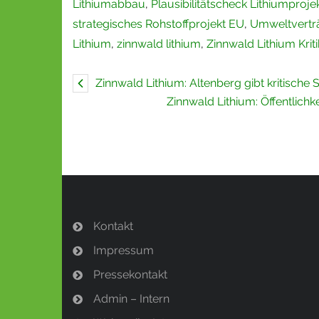
Lithiumabbau
,
Plausibilitätscheck Lithiumproje
strategisches Rohstoffprojekt EU
,
Umweltverträ
Lithium
,
zinnwald lithium
,
Zinnwald Lithium Kriti
Zinnwald Lithium: Altenberg gibt kritische
Zinnwald Lithium: Öffentlich
Kontakt
Impressum
Pressekontakt
Admin – Intern