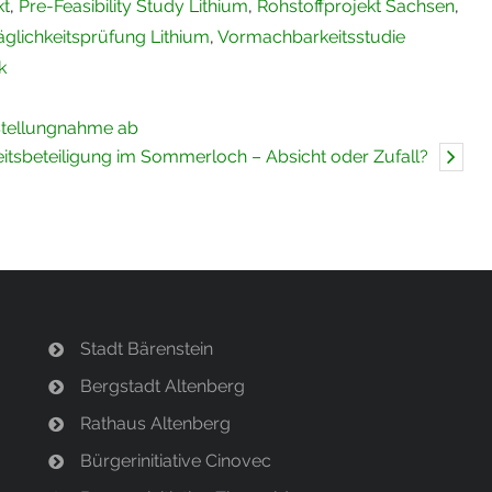
kt
,
Pre-Feasibility Study Lithium
,
Rohstoffprojekt Sachsen
,
glichkeitsprüfung Lithium
,
Vormachbarkeitsstudie
k
 Stellungnahme ab
keitsbeteiligung im Sommerloch – Absicht oder Zufall?
Stadt Bärenstein
Bergstadt Altenberg
Rathaus Altenberg
Bürgerinitiative Cinovec