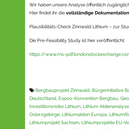
Wir haben unsere Analyse öffentlich zugängli
Hier findet ihr die
vollständige Dokumentation
Plausibilitäts-Check Zinnwald Lithium – zur St
Die Pre-Feasibility Study ist hier veröffentlicht:
https://www.rns-pdf.londonstockexchange.co
Bergbauprojekt Zinnwald
,
Bürgerinitiative B
Deutschland
,
Espoo-Konvention Bergbau
,
Geo
Investitionsrisiko Lithium
,
Lithium Aktienanalyse
Osterzgebirge
,
Lithiumaktien Europa
,
Lithiumf
Lithiumprojekt Sachsen
,
Lithiumprojekte EU-Ve