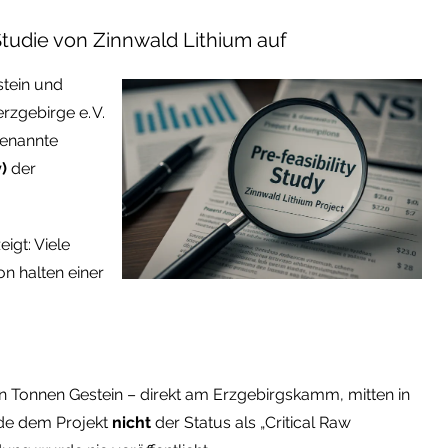
 Studie von Zinnwald Lithium auf
stein und
zgebirge e. V.
genannte
)
der
igt: Viele
 halten einer
n Tonnen Gestein – direkt am Erzgebirgskamm, mitten in
rde dem Projekt
nicht
der Status als „Critical Raw