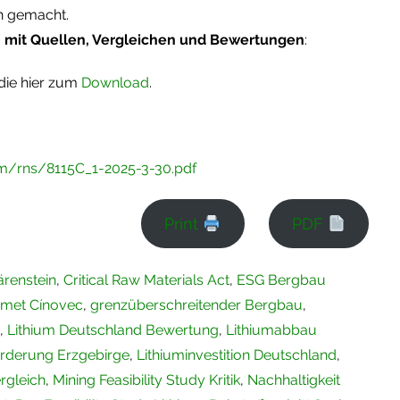
ch gemacht.
 mit Quellen, Vergleichen und Bewertungen
:
udie hier zum
Download
.
m/rns/8115C_1-2025-3-30.pdf
Print
PDF
ärenstein
,
Critical Raw Materials Act
,
ESG Bergbau
met Cínovec
,
grenzüberschreitender Bergbau
,
,
Lithium Deutschland Bewertung
,
Lithiumabbau
örderung Erzgebirge
,
Lithiuminvestition Deutschland
,
rgleich
,
Mining Feasibility Study Kritik
,
Nachhaltigkeit