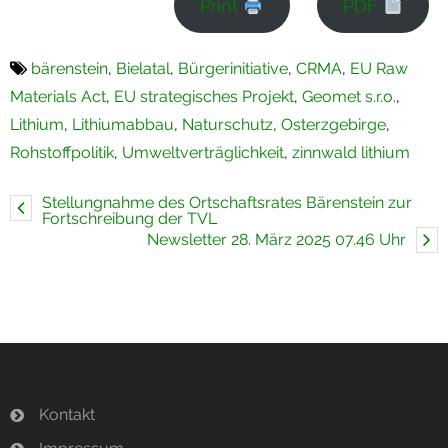
Print
PDF
bärenstein
,
Bielatal
,
Bürgerinitiative
,
CRMA
,
EU Raw
Materials Act
,
EU strategisches Projekt
,
Geomet s.r.o.
,
Lithium
,
Lithiumabbau
,
Naturschutz
,
Osterzgebirge
,
Rohstoffpolitik
,
Umweltverträglichkeit
,
zinnwald lithium
Stellungnahme des Ortschaftsrates Bärenstein zur
Fortschreibung der TVL
Newsletter 28. März 2025 07.46 Uhr
Kontakt